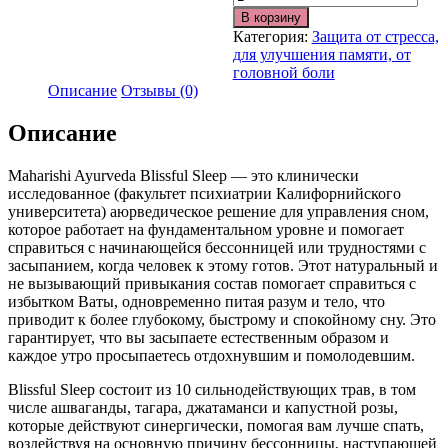
В корзину
Категория:
Защита от стресса,
для улучшения памяти, от
головной боли
Описание
Отзывы (0)
Описание
Maharishi Ayurveda Blissful Sleep — это клинически
исследованное (факультет психиатрии Калифорнийского
университета) аюрведическое решение для управления сном,
которое работает на фундаментальном уровне и помогает
справиться с начинающейся бессонницей или трудностями с
засыпанием, когда человек к этому готов. Этот натуральный и
не вызывающий привыкания состав помогает справиться с
избытком Ваты, одновременно питая разум и тело, что
приводит к более глубокому, быстрому и спокойному сну. Это
гарантирует, что вы засыпаете естественным образом и
каждое утро просыпаетесь отдохнувшим и помолодевшим.
Blissful Sleep состоит из 10 сильнодействующих трав, в том
числе ашваганды, тагара, джатаманси и капустной розы,
которые действуют синергически, помогая вам лучше спать,
воздействуя на основную причину бессонницы, наступающей