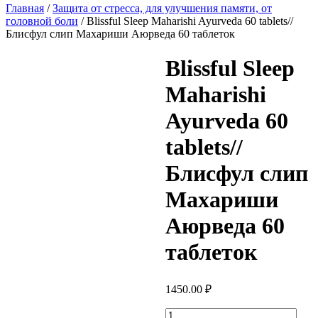
Главная
/
Защита от стресса, для улучшения памяти, от
головной боли
/ Blissful Sleep Maharishi Ayurvedа 60 tablets//
Блисфул слип Махариши Аюрведа 60 таблеток
Blissful Sleep
Maharishi
Ayurvedа 60
tablets//
Блисфул слип
Махариши
Аюрведа 60
таблеток
1450.00
₽
Количество