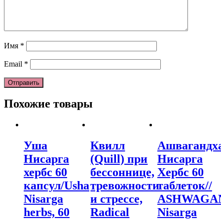
Имя
*
Email
*
Похожие товары
Уша
Квилл
Ашвагандх
Нисарга
(Quill) при
Нисарга
хербс 60
бессоннице,
Хербс 60
капсул/Usha
тревожности
таблеток//
Nisarga
и стрессе,
ASHWAGA
herbs, 60
Radical
Nisarga