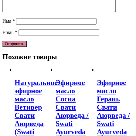
Имя
*
Email
*
Похожие товары
Натуральное
Эфирное
Эфирное
эфирное
масло
масло
масло
Сосна
Герань
Ветивер
Свати
Свати
Свати
Аюрведа /
Аюрведа /
Аюрведа
Swati
Swati
(Swati
Ayurveda
Ayurveda