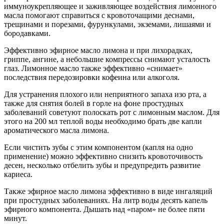
иммуноукрепляющее и заживляющее воздействия лимонного
масла помогают справиться с кровоточащими деснами,
трещинами и порезами, фурункулами, экземами, лишаями и
бородавками.
Эффективно эфирное масло лимона и при лихорадках,
гриппе, ангине, а небольшие компрессы снимают усталость
глаз. Лимонное масло также эффективно «снимает»
последствия передозировки кофеина или алкоголя.
Для устранения плохого или неприятного запаха изо рта, а
также для снятия болей в горле на фоне простудных
заболеваний советуют полоскать рот с лимонным маслом. Для
этого на 200 мл теплой воды необходимо брать две капли
ароматического масла лимона.
Если чистить зубы с этим компонентом (капля на одно
применение) можно эффективно снизить кровоточивость
десен, несколько отбелить зубы и предупредить развитие
кариеса.
Также эфирное масло лимона эффективно в виде ингаляций
при простудных заболеваниях. На литр воды десять капель
эфирного компонента. Дышать над «паром» не более пяти
минут.