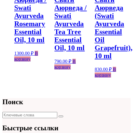
Swati
Аюрведа /
Аюрведа
Ayurveda
Swati
(Swati
Rosemary
Ayurveda
Ayurveda
Essential
Tea Tree
Essential
Oil, 10 ml
Essential
Oil
Oil, 10 ml
Grapefruit),
1300.00
₽
В
10 ml
корзину
790.00
₽
В
корзину
830.00
₽
В
корзину
Поиск
Поиск
Поиск
для:
Быстрые ссылки