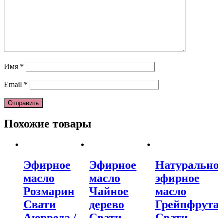
Имя
*
Email
*
Похожие товары
Эфирное
Эфирное
Натурально
масло
масло
эфирное
Розмарин
Чайное
масло
Свати
дерево
Грейпфрут
Аюрведа /
Свати
Свати