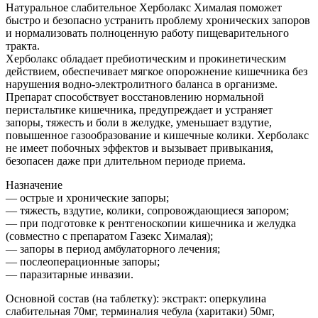
Натуральное слабительное Херболакс Хималая поможет
быстро и безопасно устранить проблему хронических запоров
и нормализовать полноценную работу пищеварительного
тракта.
Херболакс обладает пребиотическим и прокинетическим
действием, обеспечивает мягкое опорожнение кишечника без
нарушения водно-электролитного баланса в организме.
Препарат способствует восстановлению нормальной
перистальтике кишечника, предупреждает и устраняет
запоры, тяжесть и боли в желудке, уменьшает вздутие,
повышенное газообразование и кишечные колики. Херболакс
не имеет побочных эффектов и вызывает привыкания,
безопасен даже при длительном периоде приема.
Назначение
— острые и хронические запоры;
— тяжесть, вздутие, колики, сопровождающиеся запором;
— при подготовке к рентгеноскопии кишечника и желудка
(совместно с препаратом Газекс Хималая);
— запоры в период амбулаторного лечения;
— послеоперационные запоры;
— паразитарные инвазии.
Основной состав (на таблетку): экстракт: оперкулина
слабительная 70мг, терминалия чебула (харитаки) 50мг,