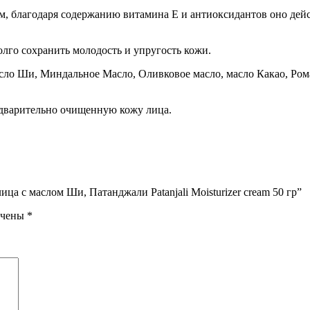
 благодаря содержанию витамина Е и антиоксидантов оно дейст
лго сохранить молодость и упругость кожи.
ло Ши, Миндальное Масло, Оливковое масло, масло Какао, Рома
дварительно очищенную кожу лица.
ца с маслом Ши, Патанджали Patanjali Moisturizer cream 50 гр”
ечены
*