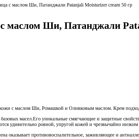
а с маслом Ши, Патанджали Patanjali Moisturizer cream 50 гр
маслом Ши, Патанджали Patanj
ожи с маслом Ши, Ромашкой и Оливковым маслом. Крем подходи
х базовых масел.Его уникальные смягчающие и защитные свойс
ются удивительно ровной, упругой кожей и чрезвычайно низким
ена оказывает противовоспалительное, заживляющее и антиалле