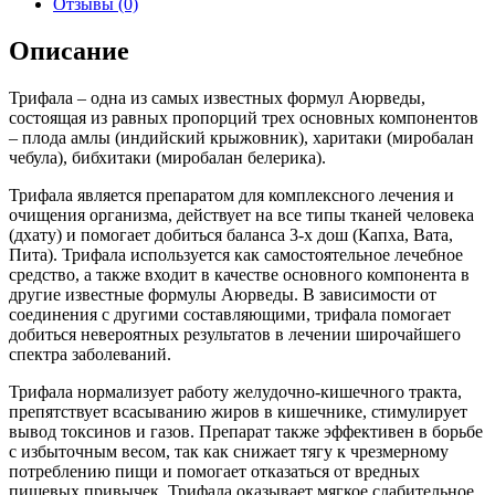
Отзывы (0)
Описание
Трифала – одна из самых известных формул Аюрведы,
состоящая из равных пропорций трех основных компонентов
– плода амлы (индийский крыжовник), харитаки (миробалан
чебула), бибхитаки (миробалан белерика).
Трифала является препаратом для комплексного лечения и
очищения организма, действует на все типы тканей человека
(дхату) и помогает добиться баланса 3-х дош (Капха, Вата,
Пита). Трифала используется как самостоятельное лечебное
средство, а также входит в качестве основного компонента в
другие известные формулы Аюрведы. В зависимости от
соединения с другими составляющими, трифала помогает
добиться невероятных результатов в лечении широчайшего
спектра заболеваний.
Трифала нормализует работу желудочно-кишечного тракта,
препятствует всасыванию жиров в кишечнике, стимулирует
вывод токсинов и газов. Препарат также эффективен в борьбе
с избыточным весом, так как снижает тягу к чрезмерному
потреблению пищи и помогает отказаться от вредных
пищевых привычек. Трифала оказывает мягкое слабительное