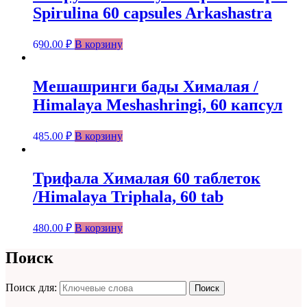
Spirulina 60 capsules Arkashastra
690.00
₽
В корзину
Мешaшринги бады Хималая /
Himalaya Meshashringi, 60 капсул
485.00
₽
В корзину
Трифала Хималая 60 таблеток
/Himalaya Triphala, 60 tab
480.00
₽
В корзину
Поиск
Поиск для:
Поиск