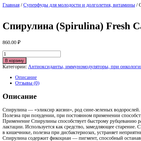
Главная
/
Суперфуды для молодости и долголетия, витамины
/ 
Спирулина (Spirulina) Fresh 
860.00
₽
Количество
В корзину
Категории:
Антиоксиданты, иммуномодуляторы, при онкологии
Описание
Отзывы (0)
Описание
Спирулина — «эликсир жизни», род сине-зеленых водорослей.
Полезна при похудении, при постоянном применении способств
Применение Спирулины способствует быстрому рубцеванию ра
лактации. Используется как средство, замедляющее старение
в кишечнике, полезна при дисбактериозах, устраняет неприятны
Спирулина содержит фикоциан — пигмент, способный останавли