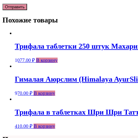
Похожие товары
Трифала таблетки 250 штук Махариши
1077.00
₽
В корзину
Гималая Аюрслим (Himalaya AyurSli
970.00
₽
В корзину
Трифала в таблетках Шри Шри Таттва/ 
410.00
₽
В корзину