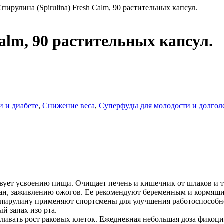
Спирулина (Spirulina) Fresh Calm, 90 растительных капсул.
Calm, 90 растительных капсул.
 и диабете
,
Снижение веса
,
Суперфуды для молодости и долгол
ует усвоению пищи. Очищает печень и кишечник от шлаков и то
н, заживлению ожогов. Ее рекомендуют беременным и кормящим
. Спирулину применяют спортсмены для улучшения работоспособ
й запах изо рта.
вать рост раковых клеток. Ежедневная небольшая доза фикоциа