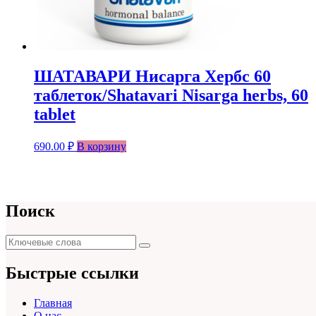
ШАТАВАРИ Нисарга Хербс 60
таблеток/Shatavari Nisarga herbs, 60
tablet
690.00
₽
В корзину
Поиск
Поиск
Поиск
для:
Быстрые ссылки
Главная
О нас