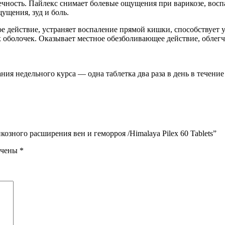
ечность. Пайлекс снимает болевые ощущения при варикозе, вос
ущения, зуд и боль.
е действие, устраняет воспаление прямой кишки, способствует
х оболочек. Оказывает местное обезболивающее действие, облег
ания недельного курса — одна таблетка два раза в день в течение
озного расширения вен и геморроя /Himalaya Pilex 60 Tablets”
ечены
*