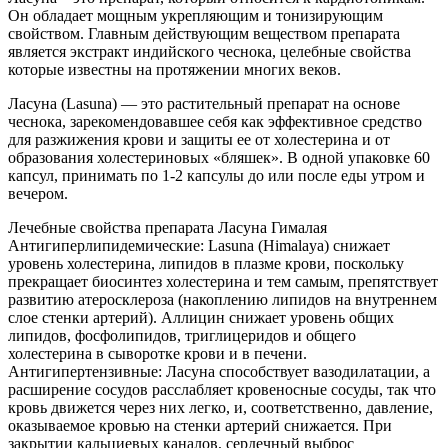
Он обладает мощным укрепляющим и тонизирующим
свойством. Главным действующим веществом препарата
является экстракт индийского чеснока, целебные свойства
которые известны на протяжении многих веков.
Ласуна (Lasuna) — это растительный препарат на основе
чеснока, зарекомендовавшее себя как эффективное средство
для разжижения крови и защиты ее от холестерина и от
образования холестериновых «бляшек». В одной упаковке 60
капсул, принимать по 1-2 капсулы до или после еды утром и
вечером.
Лечебные свойства препарата Ласуна Гималая
Антигиперлипидемические: Lasuna (Himalaya) снижает
уровень холестерина, липидов в плазме крови, поскольку
прекращает биосинтез холестерина и тем самым, препятствует
развитию атеросклероза (накоплению липидов на внутреннем
слое стенки артерий). Аллицин снижает уровень общих
липидов, фосфолипидов, триглицеридов и общего
холестерина в сыворотке крови и в печени.
Антигипертензивные: Ласуна способствует вазодилатации, а
расширение сосудов расслабляет кровеносные сосуды, так что
кровь движется через них легко, и, соответственно, давление,
оказываемое кровью на стенки артерий снижается. При
закрытии кальциевых каналов, сердечный выброс