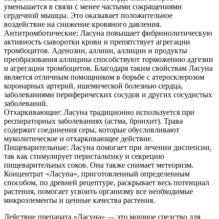
уменьшается в связи с менее частыми сокращениями
сердечной мышцы. Это оказывает положительное
воздействие на снижение кровяного давления.
Антитромботические: Ласуна повышает фибринолитическую
активность сыворотки крови и препятствует агрегации
тромбоцитов. Аденозин, аллиин, аллицин и продукты
преобразования аллицина способствуют торможению адгезии
и агрегации тромбоцитов. Благодаря таким свойствам Ласуна
является отличным помощником в борьбе с атеросклерозом
коронарных артерий, ишемической болезнью сердца,
заболеваниями периферических сосудов и других сосудистых
заболеваний.
Отхаркивающие: Ласуна традиционно используется при
респираторных заболеваниях (астма, бронхит). Трава
содержит соединения серы, которые обусловливают
муколитическое и отхаркивающее действие.
Пищеварительные: Ласуна помогает при лечении диспепсии,
так как стимулирует перистальтику и секрецию
пищеварительных соков. Она также снимает метеоризм.
Концентрат «Ласуна», приготовленный определенным
способом, по древней рецептуре, раскрывает весь потенциал
растения, помогает усвоить организму все необходимые
микроэлементы и ценные качества растения.
Действие препарата «Ласуна» — это мощное средство для