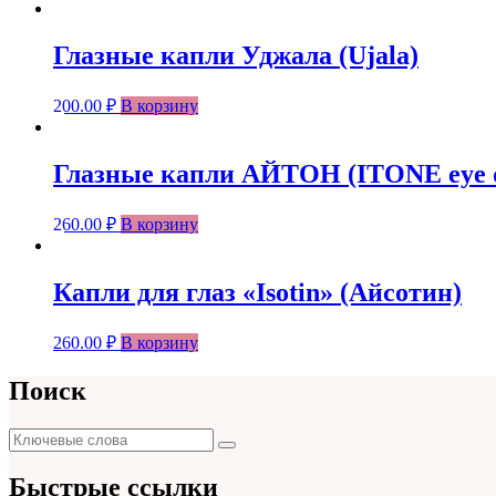
Глазные капли Уджала (Ujala)
200.00
₽
В корзину
Глазные капли АЙТОН (ITONE eye 
260.00
₽
В корзину
Капли для глаз «Isotin» (Айсотин)
260.00
₽
В корзину
Поиск
Поиск
Поиск
для:
Быстрые ссылки