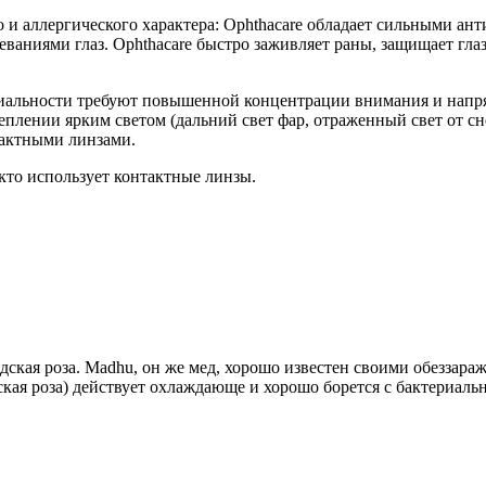
 и аллергического характера: Ophthacare обладает сильными а
ваниями глаз. Ophthacare быстро заживляет раны, защищает гла
циальности требуют повышенной концентрации внимания и напряж
леплении ярким светом (дальний свет фар, отраженный свет от с
тактными линзами.
 кто использует контактные линзы.
идская роза. Madhu, он же мед, хорошо известен своими обезза
ская роза) действует охлаждающе и хорошо борется с бактериаль