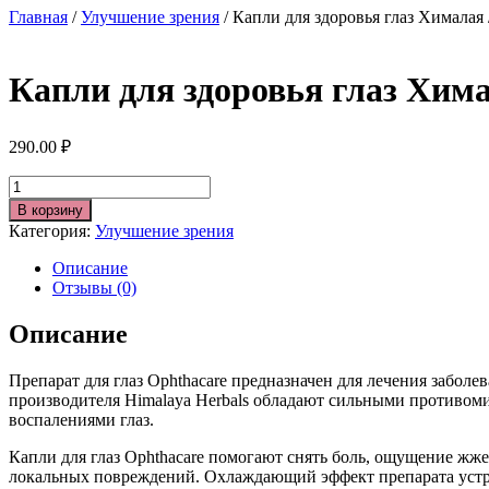
Главная
/
Улучшение зрения
/ Капли для здоровья глаз Хималая /
Капли для здоровья глаз Хима
290.00
₽
Количество
В корзину
Категория:
Улучшение зрения
Описание
Отзывы (0)
Описание
Препарат для глаз Ophthacare предназначен для лечения заболе
производителя Himalaya Herbals обладают сильными противо
воспалениями глаз.
Капли для глаз Ophthacare помогают снять боль, ощущение жж
локальных повреждений. Охлаждающий эффект препарата устра