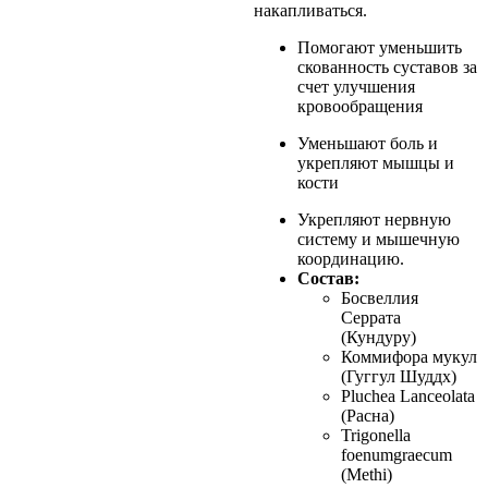
накапливаться.
Помогают уменьшить
скованность суставов за
счет улучшения
кровообращения
Уменьшают боль и
укрепляют мышцы и
кости
Укрепляют нервную
систему и мышечную
координацию.
Состав:
Босвеллия
Серрата
(Кундуру)
Коммифора мукул
(Гуггул Шуддх)
Pluchea Lanceolata
(Расна)
Trigonella
foenumgraecum
(Methi)