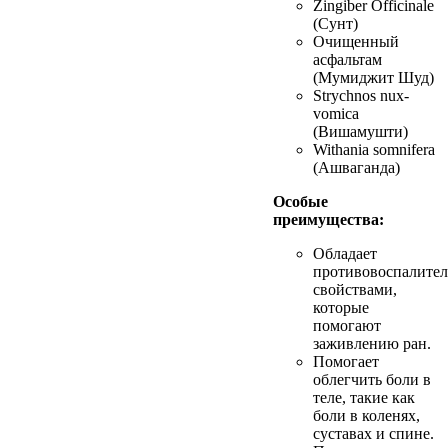
Zingiber Officinale
(Сунт)
Очищенный
асфальтам
(Мумиджит Шуд)
Strychnos nux-
vomica
(Вишамушти)
Withania somnifera
(Ашваганда)
Особые
преимущества:
Обладает
противовоспалите
свойствами,
которые
помогают
заживлению ран.
Помогает
облегчить боли в
теле, такие как
боли в коленях,
суставах и спине.