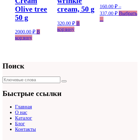
Cream
wrinkle
160.00
₽
–
Olive tree
cream, 50 g
337.00
₽
Выбрать
50 g
...
320.00
₽
В
корзину
2000.00
₽
В
корзину
Поиск
Поиск
Поиск
для:
Быстрые ссылки
Главная
О нас
Каталог
Блог
Контакты