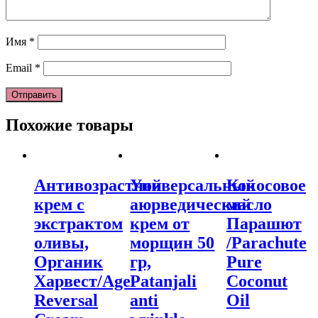
Имя
*
Email
*
Похожие товары
Антивозрастной
Универсальный
Кокосовое
крем с
аюрведический
масло
экстрактом
крем от
Парашют
оливы,
морщин 50
/Parachute
Органик
гр,
Pure
Харвест/Age
Patanjali
Coconut
Reversal
anti
Oil