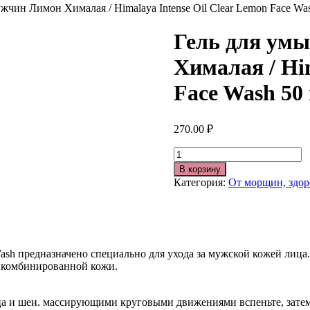
жчин Лимон Хималая / Himalaya Intense Oil Clear Lemon Face Wa
Гель для ум
Хималая / Him
Face Wash 50
270.00
₽
Количество
В корзину
Категория:
От морщин, здор
 Wash предназначено специально для ухода за мужской кожей лиц
я комбинированной кожи.
а и шеи. массирующими круговыми движениями вспеньте, затем 