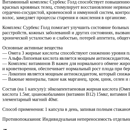
Витаминный комплекс Сурбекс Голд способствует повышению г
красных кровяных телец, стимулирует восстановление нервны
сердечно-сосудистой, кровеносной и иммунной систем, контро
волос, замедляет процессы старения и окисления в организме.
Комплекс Сурбекс Голд помогает улучшить состояние больных
расстройств, кожных заболеваний и других состояниях, вызва
хронической усталостью и слабостью, потерей аппетита, обще
Основные активные вещества
— Омега 3 жирные кислоты способствуют снижению уровня пло
— Альфа-Липоевая кислота является мощным антиоксидантом, п
— Комплекс витаминов В важен для нормального обмене жиров,
и кроветворения, обеспечивает нормальный рост плода при бе
— Ликопин является мощным антиоксидантом, который снижает 
— Важные минералы, такие как марганец, хром, цинк, селен и
Состав (на 1 капсулу): эйкозапентаеновая жирная кислота (Омег
кислота 1.5мг, цианокобаламин (витамин В12) 15мкг, витамин 
элементарный магний 40мг.
Способ применения: 1 капсула в день, запивая полным стакано
Противопоказания: Индивидуальная непереносимость отдельн