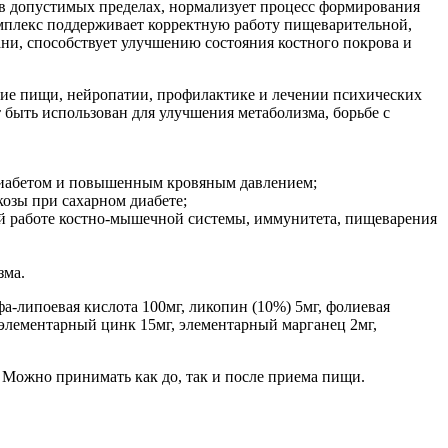
в допустимых пределах, нормализует процесс формирования
омплекс поддерживает корректную работу пищеварительной,
ани, способствует улучшению состояния костного покрова и
ние пищи, нейропатии, профилактике и лечении психических
 быть использован для улучшения метаболизма, борьбе с
 диабетом и повышенным кровяным давлением;
озы при сахарном диабете;
ой работе костно-мышечной системы, иммунитета, пищеварения
зма.
ьфа-липоевая кислота 100мг, ликопин (10%) 5мг, фолиевая
 элементарный цинк 15мг, элементарный марганец 2мг,
. Можно принимать как до, так и после приема пищи.