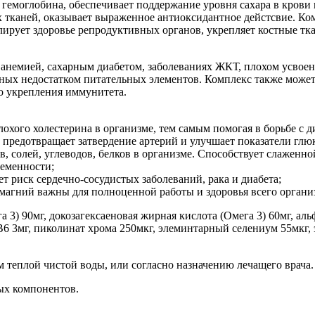
емоглобина, обеспечивает поддержание уровня сахара в крови 
х тканей, оказывает выраженное антиоксидантное дейстсвие. К
лирует здоровье репродуктивных органов, укрепляет костные тк
 анемией, сахарным диабетом, заболеваниях ЖКТ, плохом усвое
нных недостатком питательных элементов. Комплекс также может
го укрепления иммунитета.
хого холестерина в организме, тем самым помогая в борьбе с
редотвращает затвердение артерий и улучшает показатели глюк
 солей, углеводов, белков в организме. Способствует слаженн
ременности;
риск сердечно-сосудистых заболеваний, рака и диабета;
 магний важны для полноценной работы и здоровья всего органи
а 3) 90мг, докозагексаеновая жирная кислота (Омега 3) 60мг, ал
В6 3мг, пиколинат хрома 250мкг, элеминтарный селениум 55мкг,
м теплой чистой воды, или согласно назначению лечащего врача
ых компонентов.