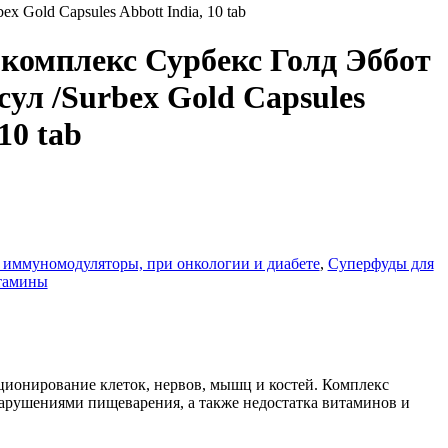
 Gold Capsules Abbott India, 10 tab
комплекс Сурбекс Голд Эббот
сул /Surbex Gold Capsules
10 tab
 иммуномодуляторы, при онкологии и диабете
,
Суперфуды для
итамины
ионирование клеток, нервов, мышц и костей. Комплекс
нарушениями пищеварения, а также недостатка витаминов и