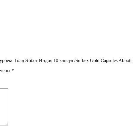
екс Голд Эббот Индия 10 капсул /Surbex Gold Capsules Abbott In
ечены
*