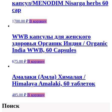
капсул/MENODIM Nisarga herbs 60
cap
1700.00
₽
В корзину
WWB капсулы для женского
здоровья Органик Индия / Organic
India WWB, 60 Capsules
675.00
₽
В корзину
Амалаки (Амла) Хималая /
Himalaya Amalaki, 60 таблеток
485.00
₽
В корзину
Поиск