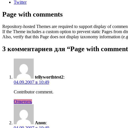
Twitter
Page with comments
Repository-hosted Themes are required to support display of comments
If the Theme includes a custom option to prevent static Pages from di
Also, verify that this Page does not display taxonomy information (e.g
3 комментариев для “
Page with comment
tellyworthtest2
:
04.09.2007 в 10:49
Contributor comment.
Ответить
Anon
:
04.09.2007 в 10:49