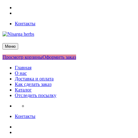
Перейти
Facebook
к
Twitter
содержимому
Контакты
Nisarga herbs
Меню
Просмотр корзины
Оформить заказ
Главная
О нас
Доставка и оплата
Как сделать заказ
Каталог
Отследить посылку
Контакты
Facebook
Twitter