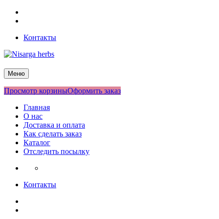
Перейти
Facebook
к
Twitter
содержимому
Контакты
Nisarga herbs
Меню
Просмотр корзины
Оформить заказ
Главная
О нас
Доставка и оплата
Как сделать заказ
Каталог
Отследить посылку
Контакты
Facebook
Twitter