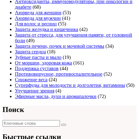
Антиоксиданты, иммуномодуляторы, при онкологии и
диабете
(68)
Аюрведа для женщин
(53)
Аюрведа для мужчин
(41)
Для волос и ресниц
(55)
Защита желудка и кишечника
(42)
Защита от стресса, для улучшения памяти, от головной
боли
(49)
Защита печени, почек и мочевой системы
(34)
Защита сердца
(18)
Зубные пасты и мыло
(19)
От морщин, здоровая кожа
(161)
Поддержка суставов
(44)
Противовирусное, противоспалительное
(52)
Снижение веса
(24)
Суперфуды для молодости и долголетия, витамины
(50)
Улучшение зрения
(4)
Эфирные масла, духи и аромапалочки
(72)
Поиск
Поиск
Поиск
для:
Быстрые ссылки