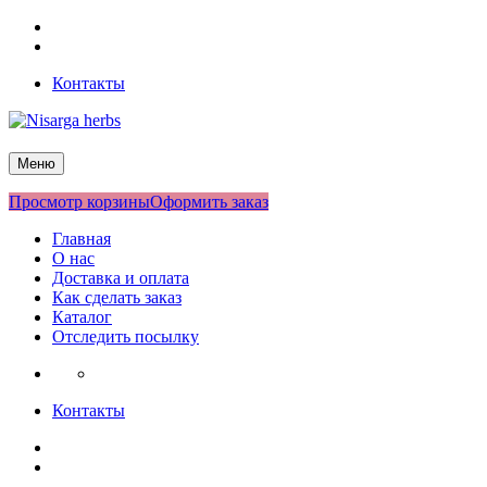
Перейти
Facebook
к
Twitter
содержимому
Контакты
Nisarga herbs
Меню
Просмотр корзины
Оформить заказ
Главная
О нас
Доставка и оплата
Как сделать заказ
Каталог
Отследить посылку
Контакты
Facebook
Twitter