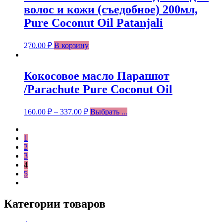
волос и кожи (съедобное) 200мл,
Pure Coconut Oil Patanjali
270.00
₽
В корзину
Кокосовое масло Парашют
/Parachute Pure Coconut Oil
160.00
₽
–
337.00
₽
Выбрать ...
1
2
3
4
5
Категории товаров