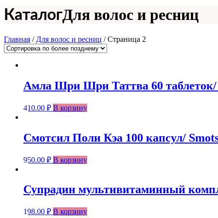
Для волос и ресниц
Каталог
Главная
/
Для волос и ресниц
/ Страница 2
Амла Шри Шри Таттва 60 таблеток/ Sr
410.00
₽
В корзину
Смотсил Поли Кэа 100 капсул/ Smotsi
950.00
₽
В корзину
Супрадин мультивитаминный комплек
198.00
₽
В корзину