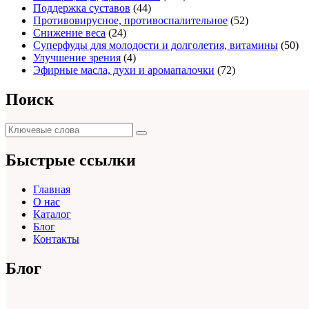
Поддержка суставов
(44)
Противовирусное, противоспалительное
(52)
Снижение веса
(24)
Суперфуды для молодости и долголетия, витамины
(50)
Улучшение зрения
(4)
Эфирные масла, духи и аромапалочки
(72)
Поиск
Поиск
Поиск
для:
Быстрые ссылки
Главная
О нас
Каталог
Блог
Контакты
Блог