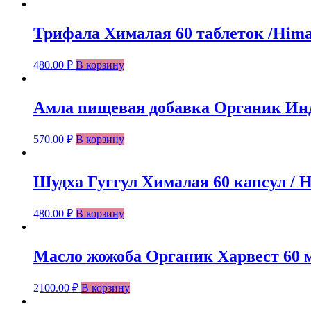
Трифала Хималая 60 таблеток /Himala
480.00
₽
В корзину
Амла пищевая добавка Органик Индия
570.00
₽
В корзину
Шудха Гуггул Хималая 60 капсул / H
480.00
₽
В корзину
Масло жожоба Органик Харвест 60 мл
2100.00
₽
В корзину