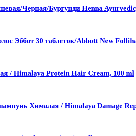
евая/Черная/Бургунди Henna Ayurvedic, 
с Эббот 30 таблеток/Abbott New Follihai
 / Himalaya Protein Hair Cream, 100 ml
мпунь Хималая / Himalaya Damage Repai