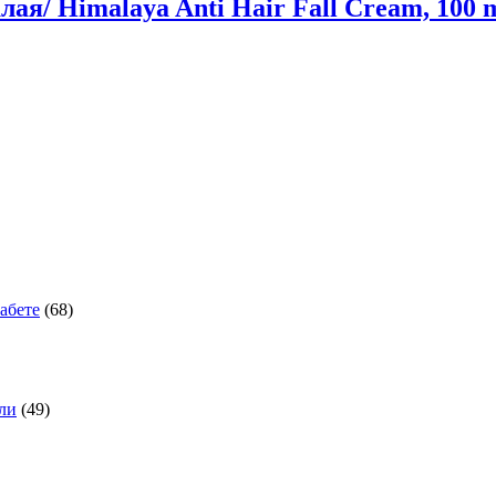
я/ Himalaya Anti Hair Fall Cream, 100 
абете
(68)
оли
(49)