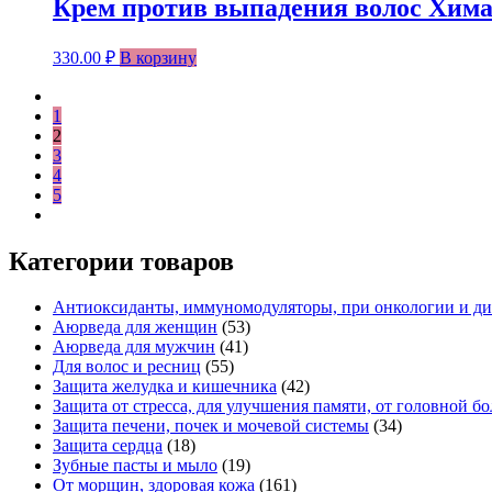
Крем против выпадения волос Химала
330.00
₽
В корзину
1
2
3
4
5
Категории товаров
Антиоксиданты, иммуномодуляторы, при онкологии и ди
Аюрведа для женщин
(53)
Аюрведа для мужчин
(41)
Для волос и ресниц
(55)
Защита желудка и кишечника
(42)
Защита от стресса, для улучшения памяти, от головной б
Защита печени, почек и мочевой системы
(34)
Защита сердца
(18)
Зубные пасты и мыло
(19)
От морщин, здоровая кожа
(161)