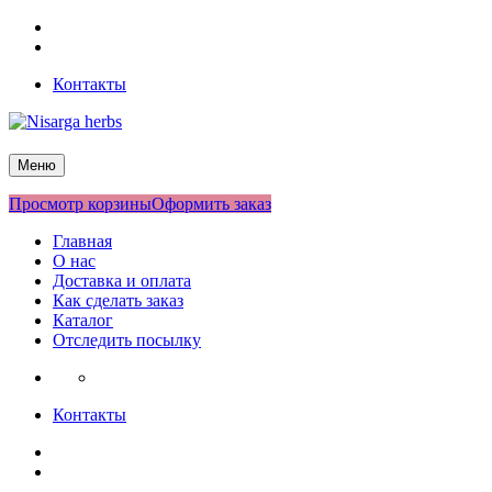
Перейти
Facebook
к
Twitter
содержимому
Контакты
Nisarga herbs
Меню
Просмотр корзины
Оформить заказ
Главная
О нас
Доставка и оплата
Как сделать заказ
Каталог
Отследить посылку
Контакты
Facebook
Twitter