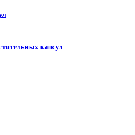
ул
астительных капсул