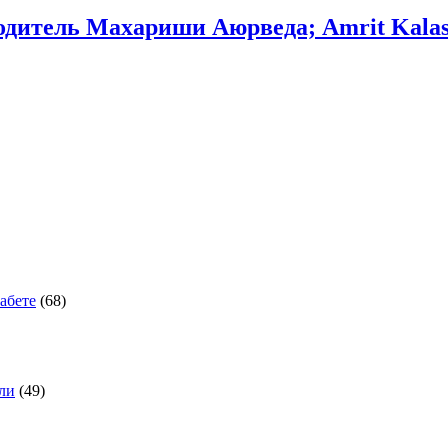
одитель Махариши Аюрведа; Amrit Kalash, 
абете
(68)
оли
(49)