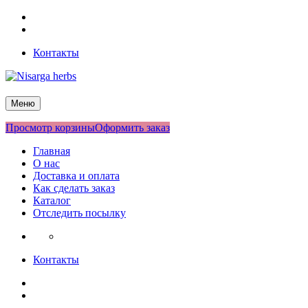
Перейти
Facebook
к
Twitter
содержимому
Контакты
Nisarga herbs
Меню
Просмотр корзины
Оформить заказ
Главная
О нас
Доставка и оплата
Как сделать заказ
Каталог
Отследить посылку
Контакты
Facebook
Twitter