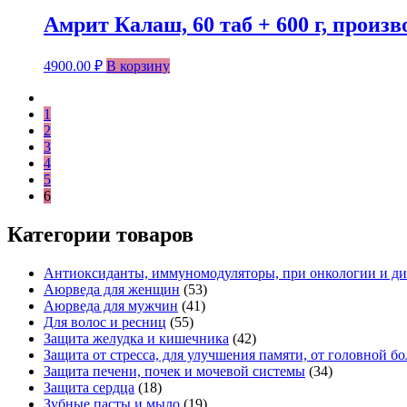
Амрит Калаш, 60 таб + 600 г, произв
4900.00
₽
В корзину
1
2
3
4
5
6
Категории товаров
Антиоксиданты, иммуномодуляторы, при онкологии и ди
Аюрведа для женщин
(53)
Аюрведа для мужчин
(41)
Для волос и ресниц
(55)
Защита желудка и кишечника
(42)
Защита от стресса, для улучшения памяти, от головной б
Защита печени, почек и мочевой системы
(34)
Защита сердца
(18)
Зубные пасты и мыло
(19)