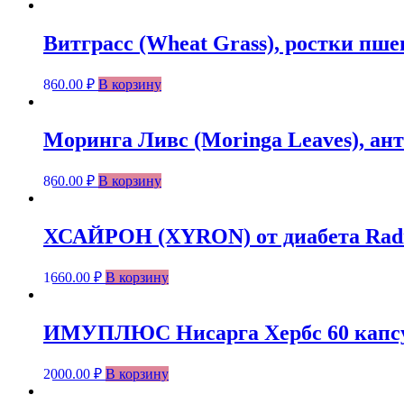
Витграсс (Wheat Grass), ростки пше
860.00
₽
В корзину
Моринга Ливс (Moringa Leaves), ант
860.00
₽
В корзину
ХСАЙРОН (XYRON) от диабета Radic
1660.00
₽
В корзину
ИМУПЛЮС Нисарга Хербс 60 капсул/
2000.00
₽
В корзину