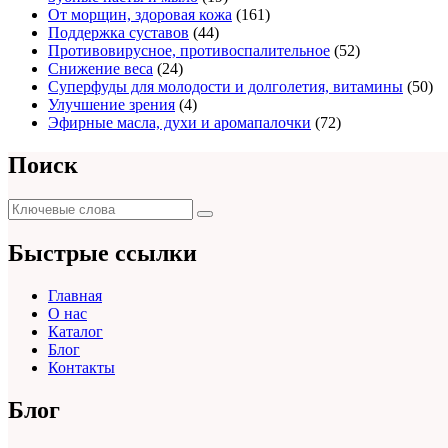
От морщин, здоровая кожа
(161)
Поддержка суставов
(44)
Противовирусное, противоспалительное
(52)
Снижение веса
(24)
Суперфуды для молодости и долголетия, витамины
(50)
Улучшение зрения
(4)
Эфирные масла, духи и аромапалочки
(72)
Поиск
Поиск
Поиск
для:
Быстрые ссылки
Главная
О нас
Каталог
Блог
Контакты
Блог