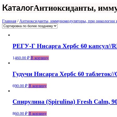
Антиоксиданты, имму
Каталог
Главная
/
Антиоксиданты, иммуномодуляторы, при онкологии и
РЕГУ-Г Нисарга Хербс 60 капсул//R
1460.00
₽
В корзину
Гудучи Нисарга Хербс 60 таблеток//Gu
690.00
₽
В корзину
Спирулина (Spirulina) Fresh Calm, 
860.00
₽
В корзину