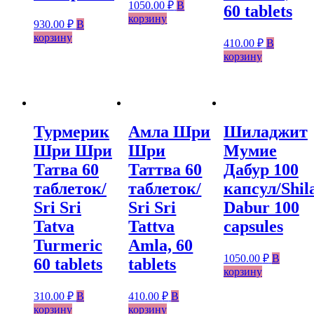
1050.00
₽
В
60 tablets
корзину
930.00
₽
В
корзину
410.00
₽
В
корзину
Турмерик
Амла Шри
Шиладжит
Шри Шри
Шри
Мумие
Татва 60
Таттва 60
Дабур 100
таблеток/
таблеток/
капсул/Shila
Sri Sri
Sri Sri
Dabur 100
Tatva
Tattva
capsules
Turmeric
Amla, 60
1050.00
₽
В
60 tablets
tablets
корзину
310.00
₽
В
410.00
₽
В
корзину
корзину