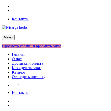
Перейти
Facebook
к
Twitter
содержимому
Контакты
Nisarga herbs
Меню
Просмотр корзины
Оформить заказ
Главная
О нас
Доставка и оплата
Как сделать заказ
Каталог
Отследить посылку
Контакты
Facebook
Twitter