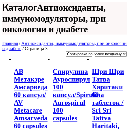
Антиоксиданты,
Каталог
иммуномодуляторы, при
онкологии и диабете
Главная
/
Антиоксиданты, иммуномодуляторы, при онкологии
и диабете
/ Страница 3
АВ
Спирулина
Шри Шри
Метакэре
Ауроспирул
Татва
Амсарведа
100
Харитаки
60 капсул/
капсул/Spirulina
60
AV
Aurospirul
таблеток /
Metacare
100
Sri Sri
Amsarveda
capsules
Tattva
60 capsules
Haritaki,