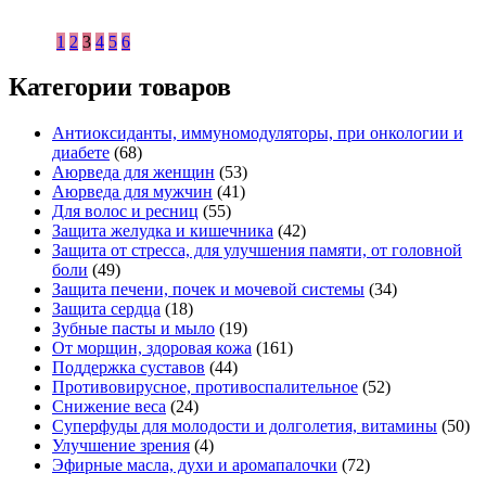
1
2
3
4
5
6
Категории товаров
Антиоксиданты, иммуномодуляторы, при онкологии и
диабете
(68)
Аюрведа для женщин
(53)
Аюрведа для мужчин
(41)
Для волос и ресниц
(55)
Защита желудка и кишечника
(42)
Защита от стресса, для улучшения памяти, от головной
боли
(49)
Защита печени, почек и мочевой системы
(34)
Защита сердца
(18)
Зубные пасты и мыло
(19)
От морщин, здоровая кожа
(161)
Поддержка суставов
(44)
Противовирусное, противоспалительное
(52)
Снижение веса
(24)
Суперфуды для молодости и долголетия, витамины
(50)
Улучшение зрения
(4)
Эфирные масла, духи и аромапалочки
(72)