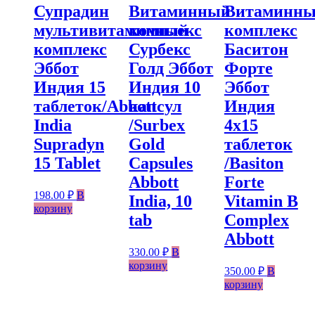
Супрадин
Витаминный
Витаминн
мультивитаминный
комплекс
комплекс
комплекс
Сурбекс
Баситон
Эббот
Голд Эббот
Форте
Индия 15
Индия 10
Эббот
таблеток/Abbott
капсул
Индия
India
/Surbex
4х15
Supradyn
Gold
таблеток
15 Tablet
Capsules
/Basiton
Abbott
Forte
198.00
₽
В
India, 10
Vitamin B
корзину
tab
Complex
Abbott
330.00
₽
В
корзину
350.00
₽
В
корзину