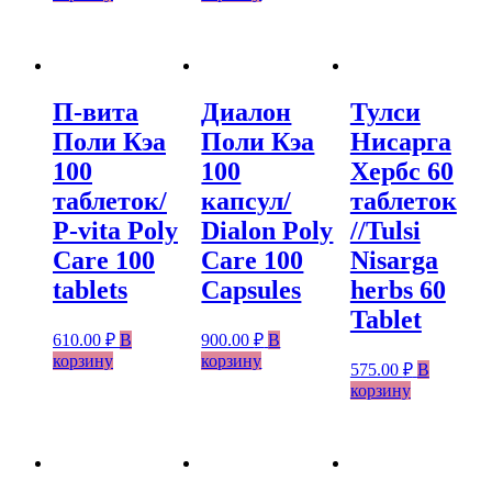
П-вита
Диалон
Тулси
Поли Кэа
Поли Кэа
Нисарга
100
100
Хербс 60
таблеток/
капсул/
таблеток
P-vita Poly
Dialon Poly
//Tulsi
Care 100
Care 100
Nisarga
tablets
Capsules
herbs 60
Tablet
610.00
₽
В
900.00
₽
В
корзину
корзину
575.00
₽
В
корзину