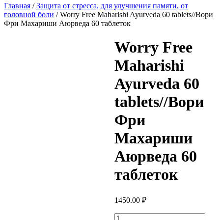
Главная
/
Защита от стресса, для улучшения памяти, от
головной боли
/ Worry Free Maharishi Ayurvedа 60 tablets//Вори
Фри Махариши Аюрведа 60 таблеток
Worry Free
Maharishi
Ayurvedа 60
tablets//Вори
Фри
Махариши
Аюрведа 60
таблеток
1450.00
₽
Количество