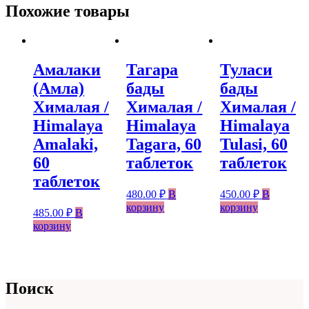
Похожие товары
Амалаки
Тагара
Туласи
(Амла)
бады
бады
Хималая /
Хималая /
Хималая /
Himalaya
Himalaya
Himalaya
Amalaki,
Tagara, 60
Tulasi, 60
60
таблеток
таблеток
таблеток
480.00
₽
В
450.00
₽
В
корзину
корзину
485.00
₽
В
корзину
Поиск