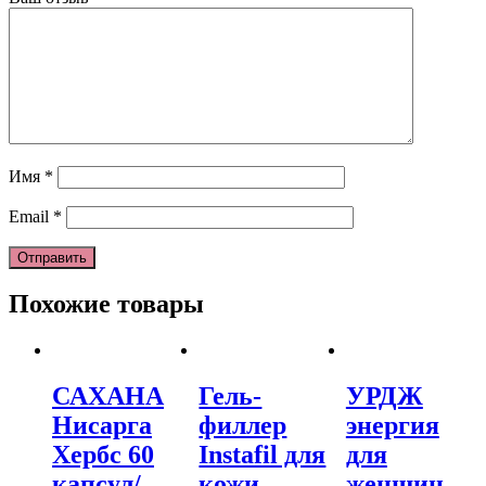
Имя
*
Email
*
Похожие товары
САХАНА
Гель-
УРДЖ
Нисарга
филлер
энергия
Хербс 60
Instafil для
для
капсул/
кожи
женщин