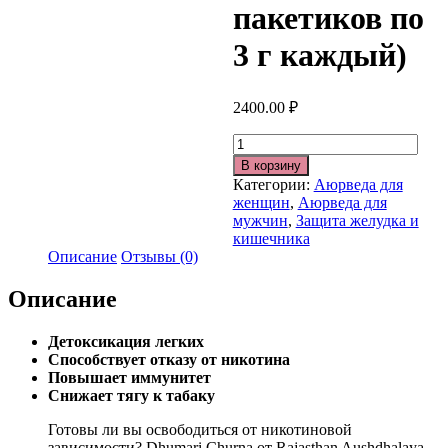
пакетиков по
3 г каждый)
2400.00
₽
Количество
В корзину
Категории:
Аюрведа для
женщин
,
Аюрведа для
мужчин
,
Защита желудка и
кишечника
Описание
Отзывы (0)
Описание
Детоксикация легких
Способствует отказу от никотина
Повышает иммунитет
Снижает тягу к табаку
Готовы ли вы освободиться от никотиновой
зависимости? Dhumari Churna от Rajasthan Aushdhalaya