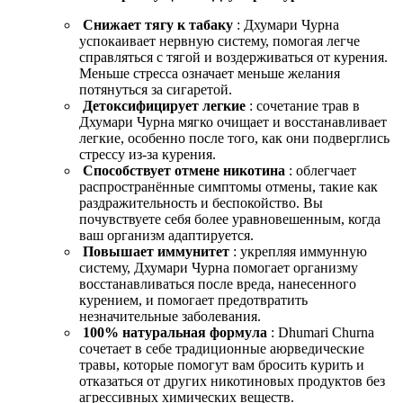
Снижает тягу к табаку
: Дхумари Чурна
успокаивает нервную систему, помогая легче
справляться с тягой и воздерживаться от курения.
Меньше стресса означает меньше желания
потянуться за сигаретой.
Детоксифицирует легкие
: сочетание трав в
Дхумари Чурна мягко очищает и восстанавливает
легкие, особенно после того, как они подверглись
стрессу из-за курения.
Способствует отмене никотина
: облегчает
распространённые симптомы отмены, такие как
раздражительность и беспокойство. Вы
почувствуете себя более уравновешенным, когда
ваш организм адаптируется.
Повышает иммунитет
: укрепляя иммунную
систему, Дхумари Чурна помогает организму
восстанавливаться после вреда, нанесенного
курением, и помогает предотвратить
незначительные заболевания.
100% натуральная формула
: Dhumari Churna
сочетает в себе традиционные аюрведические
травы, которые помогут вам бросить курить и
отказаться от других никотиновых продуктов без
агрессивных химических веществ.