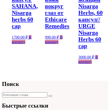
SAHANA,
вокруг
Nisarga
Nisarga
глаз от
Herbs, 60
herbs 60
Ethicare
капсул//
cap
Remedies
URGE
Nisarga
1700.00
₽
В
990.00
₽
В
Herbs 60
корзину
корзину
cap
3000.00
₽
В
корзину
Поиск
Поиск
Поиск
для:
Быстрые ссылки