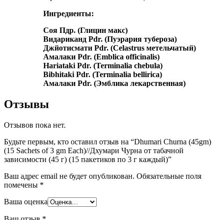
Ингредиенты:
Соя Пдр. (Глицин макс)
Видариканд Pdr. (Пуэрария тубероза)
Джйотисмати Pdr. (Celastrus метельчатый)
Амалаки Pdr. (Emblica officinalis)
Hariataki Pdr. (Terminalia chebula)
Bibhitaki Pdr. (Terminalia bellirica)
Амалаки Pdr. (Эмблика лекарственная)
Отзывы
Отзывов пока нет.
Будьте первым, кто оставил отзыв на “Dhumari Churna (45gm)
(15 Sachets of 3 gm Each)//Дхумари Чурна от табачной
зависимости (45 г) (15 пакетиков по 3 г каждый)”
Ваш адрес email не будет опубликован.
Обязательные поля
помечены
*
Ваша оценка
Ваш отзыв
*