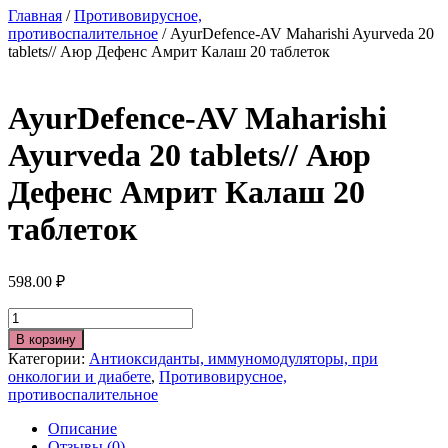
Главная
/
Противовирусное,
противоспалительное
/ AyurDefence-AV Maharishi Ayurvedа 20
tablets// Аюр Дефенс Амрит Калаш 20 таблеток
AyurDefence-AV Maharishi
Ayurvedа 20 tablets// Аюр
Дефенс Амрит Калаш 20
таблеток
598.00
₽
Количество
В корзину
Категории:
Антиоксиданты, иммуномодуляторы, при
онкологии и диабете
,
Противовирусное,
противоспалительное
Описание
Отзывы (0)