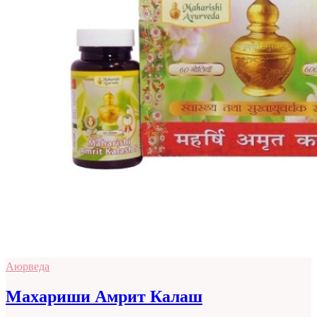
Аюрведа
Махариши Амрит Калаш