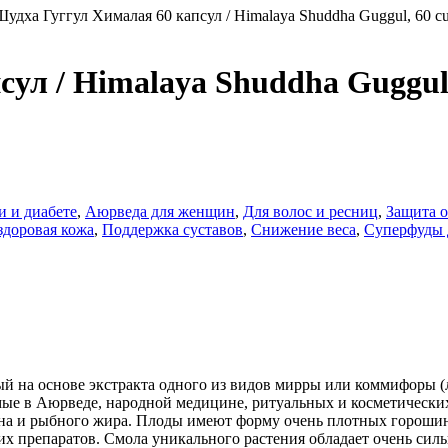
Шудха Гуггул Хималая 60 капсул / Himalaya Shuddha Guggul, 60 c
ул / Himalaya Shuddha Guggul,
 и диабете
,
Аюрведа для женщин
,
Для волос и ресниц
,
Защита о
здоровая кожа
,
Поддержка суставов
,
Снижение веса
,
Суперфуды 
й на основе экстракта одного из видов мирры или коммифоры (ла
ые в Аюрведе, народной медицине, ритуальных и косметических
а и рыбного жира. Плоды имеют форму очень плотных горошин и
ких препаратов. Смола уникального растения обладает очень с