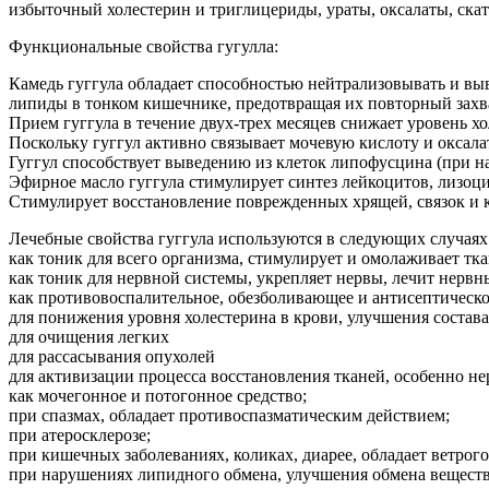
избыточный холестерин и триглицериды, ураты, оксалаты, ска
Функциональные свойства гугулла:
Камедь гуггула обладает способностью нейтрализовывать и вы
липиды в тонком кишечнике, предотвращая их повторный захв
Прием гуггула в течение двух-трех месяцев снижает уровень х
Поскольку гуггул активно связывает мочевую кислоту и оксал
Гуггул способствует выведению из клеток липофусцина (при на
Эфирное масло гуггула стимулирует синтез лейкоцитов, лизоци
Стимулирует восстановление поврежденных хрящей, связок и ко
Лечебные свойства гуггула используются в следующих случаях
как тоник для всего организма, стимулирует и омолаживает тк
как тоник для нервной системы, укрепляет нервы, лечит нервн
как противовоспалительное, обезболивающее и антисептическо
для понижения уровня холестерина в крови, улучшения состава
для очищения легких
для рассасывания опухолей
для активизации процесса восстановления тканей, особенно не
как мочегонное и потогонное средство;
при спазмах, обладает противоспазматическим действием;
при атеросклерозе;
при кишечных заболеваниях, коликах, диарее, обладает ветрог
при нарушениях липидного обмена, улучшения обмена веществ