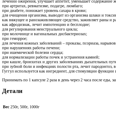
лечении ожирения, улучшает аппетит, уменьшает содержание ж
при артритах, ревматизме, подагре, люмбаго;
при диабете, понижает уровень сахара в крови;
для очищения организма, выводит из организма шлаки и токси
как вяжущее и ранозаживляющее средство, заживляет раны и р
как афродизиак, лечит импотенцию и бесплодие;
для регулирования менструального цикла;
при молочнице и вагинальных дисбактериозах;
при геморрое;
для лечения кожных заболеваний – проказы, псориаза, нарывов,
при нарушениях работы печени;
при ишемической болезни сердца;
для нормализации работы почек и устранения камней;
при кашле, бронхитах и других заболеваниях дыхательных пут
при зубной боли и инфекциях полости рта, лечит пародонтоз, в
Гуггул используется как ингредиент, для стимуляции функци
Принимать по 1 капсуле 2 раза в день через 2 часа после еды, з
Детали
Вес
250г, 500г, 1000г