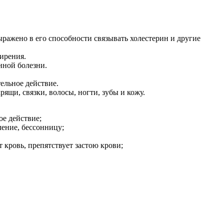
ражено в его способности связывать холестерин и другие
жирения.
нной болезни.
ельное действие.
ящи, связки, волосы, ногти, зубы и кожу.
ое действие;
ление, бессонницу;
 кровь, препятствует застою крови;