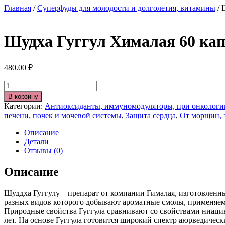
Главная
/
Суперфуды для молодости и долголетия, витамины
/ 
Шудха Гуггул Хималая 60 капс
480.00
₽
Количество
В корзину
Категории:
Антиоксиданты, иммуномодуляторы, при онкологии
печени, почек и мочевой системы
,
Защита сердца
,
От морщин, 
Описание
Детали
Отзывы (0)
Описание
Шуддха Гуггулу – препарат от компании Гималая, изготовленны
разных видов которого добывают ароматные смолы, применяем
Природные свойства Гуггула сравнивают со свойствами ниацин
лет. На основе Гуггула готовится широкий спектр аюрведичес