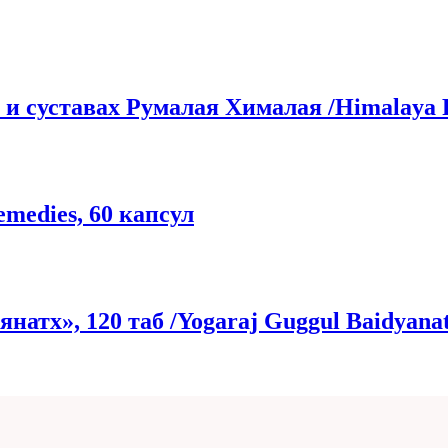
 и суставах Румалая Хималая /Himalaya 
medies, 60 капсул
атх», 120 таб /Yogaraj Guggul Baidyanat