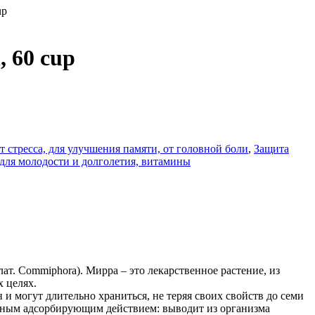
up
 60 cup
т стресса, для улучшения памяти, от головной боли
,
Защита
для молодости и долголетия, витамины
т. Commiphora). Мирра – это лекарственное растение, из
 целях.
 могут длительно храниться, не теряя своих свойств до семи
ильным адсорбирующим действием: выводит из организма