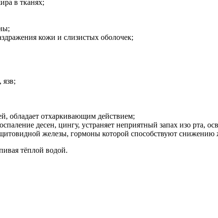
ира в тканях;
ны;
аздражения кожи и слизистых оболочек;
 язв;
ей, обладает отхаркивающим действием;
оспаление десен, цингу, устраняет неприятный запах изо рта, ос
и щитовидной железы, гормоны которой способствуют снижению
апивая тёплой водой.