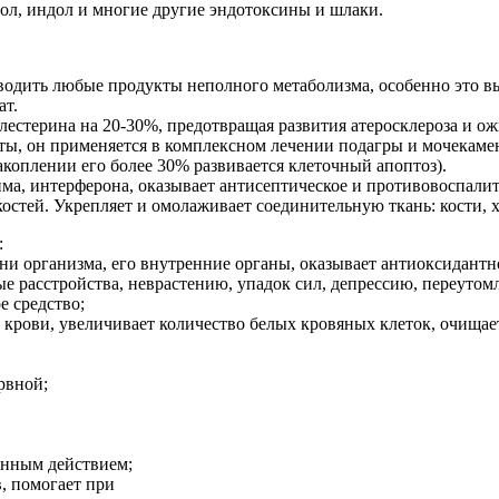
тол, индол и многие другие эндотоксины и шлаки.
водить любые продукты неполного метаболизма, особенно это вы
ат.
олестерина на 20-30%, предотвращая развития атеросклероза и о
аты, он применяется в комплексном лечении подагры и мочекаме
коплении его более 30% развивается клеточный апоптоз).
ма, интерферона, оказывает антисептическое и противовоспалит
стей. Укрепляет и омолаживает соединительную ткань: кости, хр
:
ани организма, его внутренние органы, оказывает антиоксидантн
ые расстройства, неврастению, упадок сил, депрессию, переутом
е средство;
 крови, увеличивает количество белых кровяных клеток, очищает
рвной;
онным действием;
, помогает при