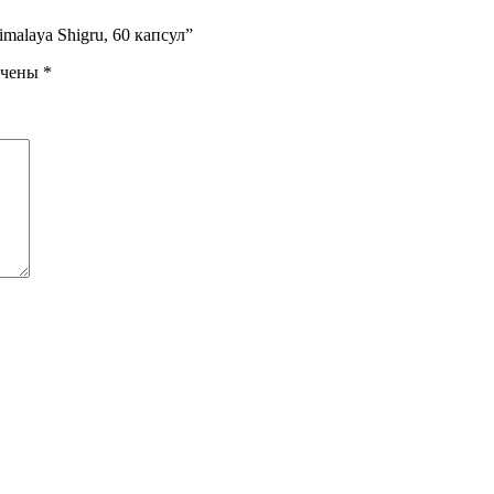
malaya Shigru, 60 капсул”
ечены
*