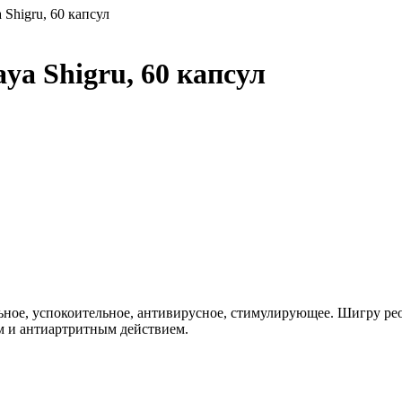
Shigru, 60 капсул
a Shigru, 60 капсул
льное, успокоительное, антивирусное, стимулирующее. Шигру р
м и антиартритным действием.