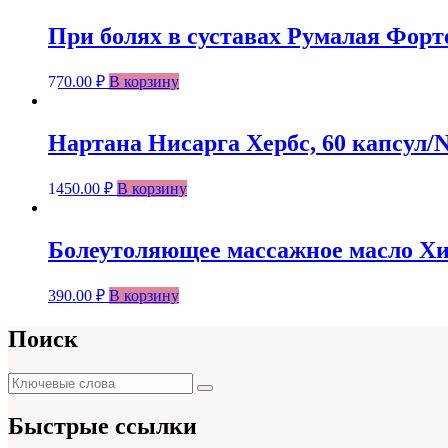
При болях в суставах Румалая Форте
770.00
₽
В корзину
Нартана Нисарга Хербс, 60 капсул/Na
1450.00
₽
В корзину
Болеутоляющее массажное масло Хима
390.00
₽
В корзину
Поиск
Поиск
Поиск
для:
Быстрые ссылки