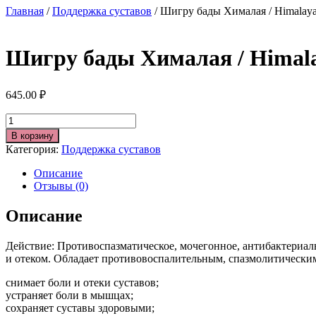
Главная
/
Поддержка суставов
/ Шигру бады Хималая / Himalaya 
Шигру бады Хималая / Himalay
645.00
₽
Количество
В корзину
Категория:
Поддержка суставов
Описание
Отзывы (0)
Описание
Действие: Противоспазматическое, мочегонное, антибактериа
и отеком. Обладает противовоспалительным, спазмолитически
снимает боли и отеки суставов;
устраняет боли в мышцах;
сохраняет суставы здоровыми;