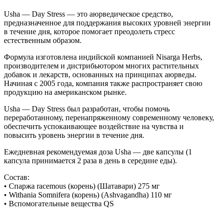
Usha — Day Stress — это аюрведическое средство,
предназначенное для поддержания высоких уровней энергии
в течение дня, которое помогает преодолеть стресс
естественным образом.
Формула изготовлена ​​индийской компанией Nisarga Herbs,
производителем и дистрибьютором многих растительных
добавок и лекарств, основанных на принципах аюрведы.
Начиная с 2005 года, компания также распространяет свою
продукцию на американском рынке.
Usha — Day Stress был разработан, чтобы помочь
переработанному, перенапряженному современному человеку,
обеспечить успокаивающее воздействие на чувства и
повысить уровень энергии в течение дня.
Ежедневная рекомендуемая доза Usha — две капсулы (1
капсула принимается 2 раза в день в середине еды).
Состав:
• Спаржа racemous (корень) (Шатавари) 275 мг
• Withania Somnifera (корень) (Ashvagandha) 110 мг
• Вспомогательные вещества QS