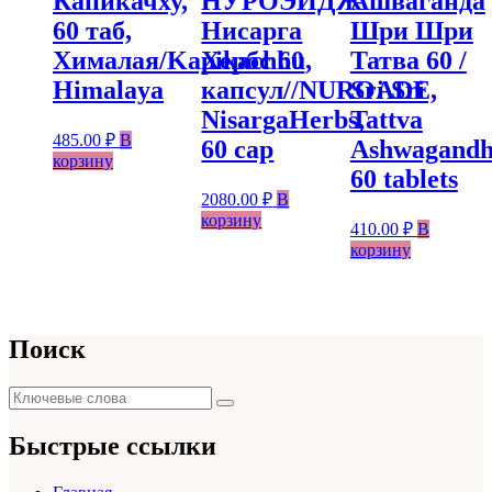
Капикачху,
НУРОЭЙДЖ
Ашваганда
60 таб,
Нисарга
Шри Шри
Хималая/Kapikachhu,
Хербс 60
Татва 60 /
Himalaya
капсул//NUROADE,
Sri Sri
NisargaHerbs,
Tattva
485.00
₽
В
60 cap
Ashwagandh
корзину
60 tablets
2080.00
₽
В
корзину
410.00
₽
В
корзину
Поиск
Поиск
Поиск
для:
Быстрые ссылки