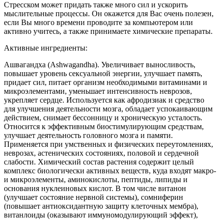
Стресском может придать также много сил и ускорить
мыслительные процессы. Он окажется для Вас очень полезен,
если Вы много времени проводите за компьютером или
активно учитесь, а также принимаете химические препараты.
Активные ингредиенты:
Ашвагандха (Ashwagandha). Увеличивает выносливость,
повышает уровень сексуальной энергии, улучшает память,
придает сил, питает организм необходимыми витаминами и
микроэлементами, уменьшает интенсивность неврозов,
укрепляет сердце. Используется как афродизиак и средство
для улучшения деятельности мозга, обладает успокаивающим
действием, снимает бессонницу и хроническую усталость.
Относится к эффективным биостимулирующим средствам,
улучшает деятельность головного мозга и памяти.
Применяется при умственных и физических переутомлениях,
неврозах, астенических состояниях, половой и сердечной
слабости. Химический состав растения содержит целый
комплекс биологически активных веществ, куда входят макро-
и микроэлементы, аминокислоты, пептиды, липиды и
основания нуклеиновых кислот. В том числе витанон
(улучшает состояние нервной системы), сомниферин
(повышает антиоксидантную защиту клеточных мембра),
витанлоиды (оказывают иммуномодулирующий эффект),