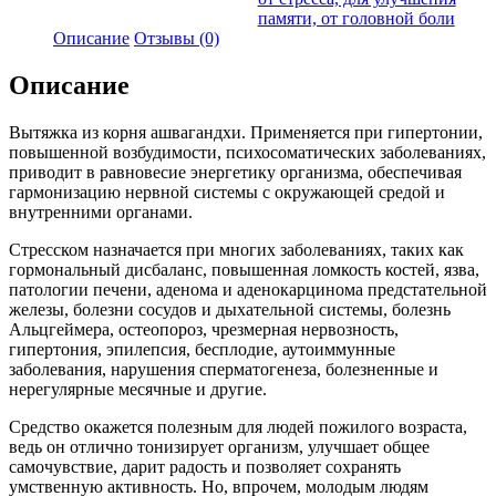
памяти, от головной боли
Описание
Отзывы (0)
Описание
Вытяжка из корня ашвагандхи. Применяется при гипертонии,
повышенной возбудимости, психосоматических заболеваниях,
приводит в равновесие энергетику организма, обеспечивая
гармонизацию нервной системы с окружающей средой и
внутренними органами.
Стресском назначается при многих заболеваниях, таких как
гормональный дисбаланс, повышенная ломкость костей, язва,
патологии печени, аденома и аденокарцинома предстательной
железы, болезни сосудов и дыхательной системы, болезнь
Альцгеймера, остеопороз, чрезмерная нервозность,
гипертония, эпилепсия, бесплодие, аутоиммунные
заболевания, нарушения сперматогенеза, болезненные и
нерегулярные месячные и другие.
Средство окажется полезным для людей пожилого возраста,
ведь он отлично тонизирует организм, улучшает общее
самочувствие, дарит радость и позволяет сохранять
умственную активность. Но, впрочем, молодым людям