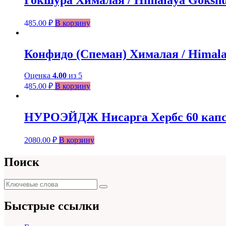
Гокшура Хималая / Himalaya Gokshu
485.00
₽
В корзину
Конфидо (Спеман) Хималая / Himalay
Оценка
4.00
из 5
485.00
₽
В корзину
НУРОЭЙДЖ Нисарга Хербс 60 капсу
2080.00
₽
В корзину
Поиск
Поиск
Поиск
для:
Быстрые ссылки