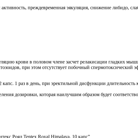
активность, преждевременная эякуляция, снижение либидо, слаб
ляцию крови в половом члене засчет релакисации гладких мышц 
атозоидов, при этом отсутствует побочный спермотоксический э
 капс. 1 раз в день, при эректильной дисфункции длительность 
еделения дозировки, которая наилучшим образом будет соответст
текс Роял Tentex Royal Himalaya, 10 капс”