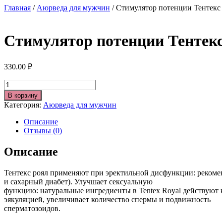
Главная
/
Аюрведа для мужчин
/ Стимулятор потенции Тентекс Р
Стимулятор потенции Тентекс 
330.00
₽
Количество
В корзину
Категория:
Аюрведа для мужчин
Описание
Отзывы (0)
Описание
Тентекс роял применяют при эректильной дисфункции: рекомен
и сахарный диабет). Улучшает сексуальную
функцию: натуральные ингредиенты в Tentex Royal действуют 
эякуляцией, увеличивает количество спермы и подвижность
сперматозоидов.