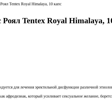
оял Tentex Royal Himalaya, 10 капс
Роял Tentex Royal Himalaya, 1
дуется для лечения эректильной дисфункции различной этиолог
как афродизиак, который усиливает сексуальное желание, борет