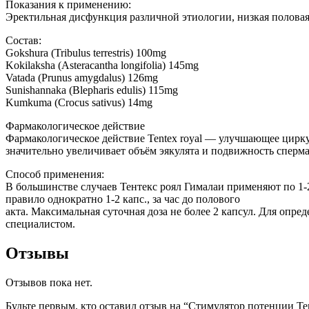
Показания к применению:
Эректильная дисфункция различной этиологии, низкая половая 
Состав:
Gokshura (Tribulus terrestris) 100mg
Kokilaksha (Asteracantha longifolia) 145mg
Vatada (Prunus amygdalus) 126mg
Sunishannaka (Blepharis edulis) 115mg
Kumkuma (Crocus sativus) 14mg
Фармакологическое действие
Фармакологическое действие Tentex royal — улучшающее цирку
значительно увеличивает объём эякулята и подвижность сперм
Способ применения:
В большинстве случаев Тентекс роял Гималаи применяют по 1-2
правило однократно 1-2 капс., за час до полового
акта. Максимальная суточная доза не более 2 капсул. Для опр
специалистом.
Отзывы
Отзывов пока нет.
Будьте первым, кто оставил отзыв на “Стимулятор потенции Тен