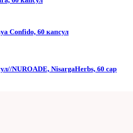
ra, 60 капсул
a Confido, 60 капсул
л//NUROADE, NisargaHerbs, 60 cap