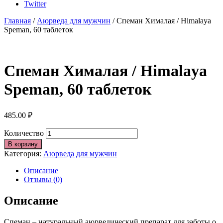
Twitter
Главная
/
Аюрведа для мужчин
/ Спеман Хималая / Himalaya
Speman, 60 таблеток
Спеман Хималая / Himalaya
Speman, 60 таблеток
485.00
₽
Количество
В корзину
Категория:
Аюрведа для мужчин
Описание
Отзывы (0)
Описание
Спеман – натуральный аюрведический препарат для заботы о