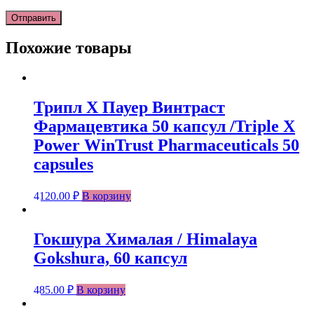
Похожие товары
Трипл Х Пауер Винтраст
Фармацевтика 50 капсул /Triple X
Power WinTrust Pharmaceuticals 50
capsules
4120.00
₽
В корзину
Гокшура Хималая / Himalaya
Gokshura, 60 капсул
485.00
₽
В корзину