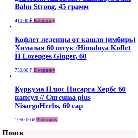
Balm Strong, 45 грамм
410.00
₽
В корзину
Кофлет леденцы от кашля (имбирь)
Хималая 60 штук /Himalaya Koflet
H Lozenges Ginger, 60
730.00
₽
В корзину
Куркума Плюс Нисарга Хербс 60
капсул // Curcuma plus
NisargaHerbs, 60 cap
1950.00
₽
В корзину
Поиск