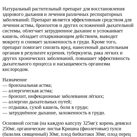
Натуральный растительный препарат для восстановления
здорового дыхания и лечения различных респираторных
заболеваний. Препарат является эффективным средством для
лечения астмы, бронхитов и других осложнений дыхательной
системы, облегчает затрудненное дыхание и успокаивает
кашель, обладает отхаркивающим действием, выводит
мокроту и снимает заложенность в груди. Кроме того,
препарат помогает снизить вред, нанесенный дыхательным
органам в результате курения, туберкулеза, рака легких и
других хронических заболеваний, повышает эффективность
дыхательного процесса и насыщаемость организма
кислородом.
Назначение
— бронхиальная астма;
— аллергическая астма;
— бронхит, инфекционные заболевания лёгких;
— аллергии дыхательных путей;
— отдышка, сухой кашель, боли в груди;
— затруднённое дыхание, заложенность в груди.
Основной состав (на каждую капсулу 325мг): корень девясил
250мг, органические листья Кришна (фиолетовые) тулси
(базилик священный) 30мг, плод бибхитаки 30мг, плод перец