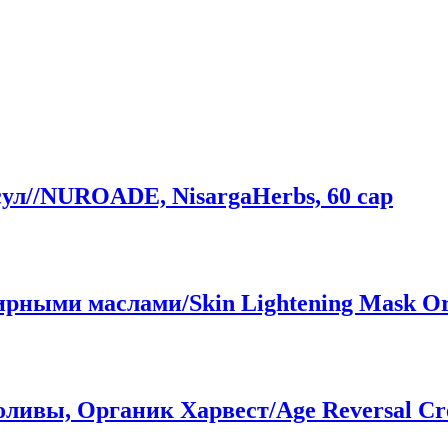
л//NUROADE, NisargaHerbs, 60 cap
рными маслами/Skin Lightening Mask Org
ливы, Органик Харвест/Age Reversal Cre