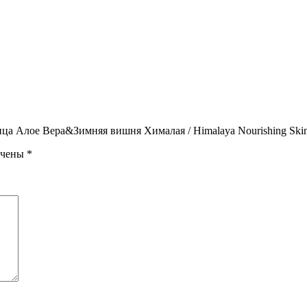
ица Алое Вера&Зимняя вишня Хималая / Himalaya Nourishing Skin
ечены
*