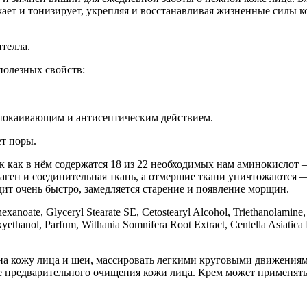
жает и тонизирует, укрепляя и восстанавливая жизненные силы к
телла.
 полезных свойств:
успокаивающим и антисептическим действием.
ет поры.
как в нём содержатся 18 из 22 необходимых нам аминокислот —
оллаген и соединительная ткань, а отмершие ткани уничтожаютс
дит очень быстро, замедляется старение и появление морщин.
hexanoate, Glyceryl Stearate SE, Cetostearyl Alcohol, Triethanolamin
xyethanol, Parfum, Withania Somnifera Root Extract, Centella Asiati
а кожу лица и шеи, массировать легкими круговыми движениями
ле предварительного очищения кожи лица. Крем может применять