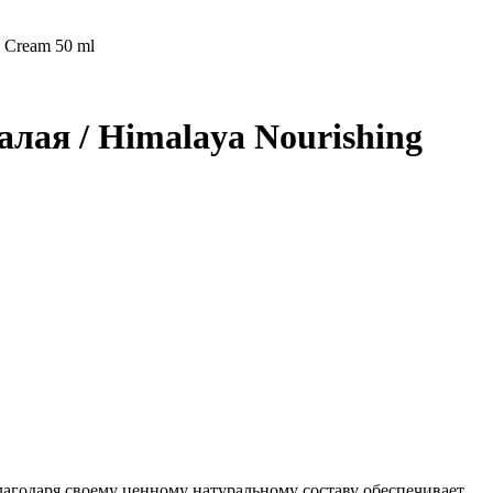
 Cream 50 ml
ая / Himalaya Nourishing
лагодаря своему ценному натуральному составу обеспечивает