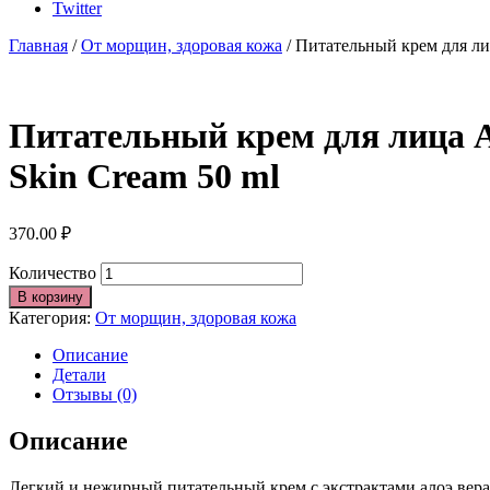
Twitter
Главная
/
От морщин, здоровая кожа
/ Питательный крем для ли
Питательный крем для лица 
Skin Cream 50 ml
370.00
₽
Количество
В корзину
Категория:
От морщин, здоровая кожа
Описание
Детали
Отзывы (0)
Описание
Легкий и нежирный питательный крем с экстрактами алоэ вера