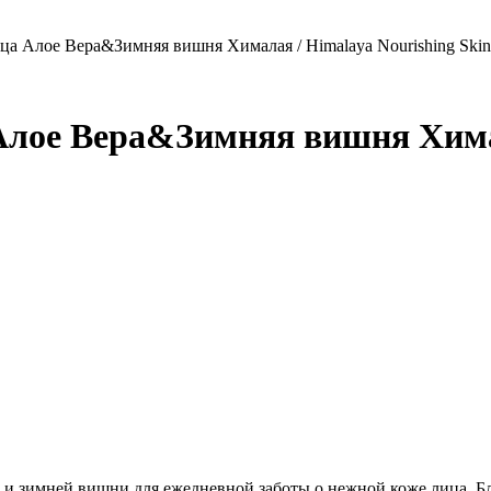
ца Алое Вера&Зимняя вишня Хималая / Himalaya Nourishing Skin
Алое Вера&Зимняя вишня Химал
 и зимней вишни для ежедневной заботы о нежной коже лица. Б