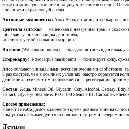
коже питание, увлажнение и защиту в течение всего дня. Осве
влияниями окружающей среды.
Активные компоненты:
Алоэ Вера, витания, птерокарпус, цен
Центелла азитская
— маленькая и невзрачная трав , а сколько
-обладает успокаивающим действием,
-препятствует образованию морщин.
Витания
(Withania somnifera) — обладает антиоксидантным, 
Птерокарпу
с (Pterocarpus marsupium) — тонизирует кожу, сужа
Алоэ
обладает уникальными регенерирующими свойствами, так 
8 раз быстрее, чем в обычных условиях; быстро образуется к
действие алоэ вера этим и объясняется — регенерация происхо
Состав:
Aqua, Mineral Oil, Glycerin, Cetyl Alcohol, Cetearyl Ethyl
Extract, Glyceryl Stearate & PEG-100 Stearate IH, Carbomer, Pheno
Способ применения:
Нанести необходимое количество крема ровным тонким слоем н
вокруг глаз. Рекомендуется использовать утром и вечером пос
Детали