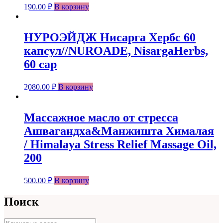
190.00
₽
В корзину
НУРОЭЙДЖ Нисарга Хербс 60
капсул//NUROADE, NisargaHerbs,
60 cap
2080.00
₽
В корзину
Массажное масло от стресса
Ашвагандха&Манжишта Хималая
/ Himalaya Stress Relief Massage Oil,
200
500.00
₽
В корзину
Поиск
Поиск