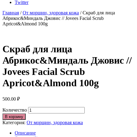
Twitter
Главная
/
От морщин, здоровая кожа
/ Cкраб для лица
Абрикос&Миндаль Джовис // Jovees Facial Scrub
Apricot&Almond 100g
Cкраб для лица
Абрикос&Миндаль Джовис //
Jovees Facial Scrub
Apricot&Almond 100g
500.00
₽
Количество
В корзину
Категория:
От морщин, здоровая кожа
Описание