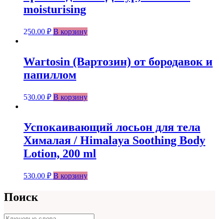
moisturising
250.00
₽
В корзину
Wartosin (Вартозин) от бородавок и
папиллом
530.00
₽
В корзину
Успокаивающий лосьон для тела
Хималая / Himalaya Soothing Body
Lotion, 200 ml
530.00
₽
В корзину
Поиск
Поиск