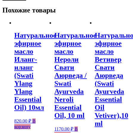
Похожие товары
Натуральное
Натуральное
Натурально
эфирное
эфирное
эфирное
масло
масло
масло
Иланг-
Нероли
Ветивер
иланг
Свати
Свати
(Swati
Аюрведа /
Аюрведа
Ylang
Swati
(Swati
Ylang
Ayurveda
Ayurveda
Essential
Neroli
Essential
Oil) 10мл
Essential
Oil
Oil, 10 ml
Vetiver),10
820.00
₽
В
ml
корзину
1170.00
₽
В