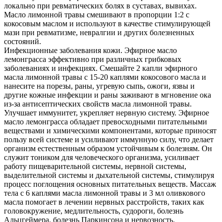
локально при ревматических болях в суставах, вывихах.
Масло лимонной травы смешивают в пропорции 1:2 с
кокосовым маслом и используют в качестве стимулирующей
мази при ревматизме, невралгии и других болезненных
состояний.
Инфекционные заболевания кожи. Эфирное масло
лемонграсса эффективно при различных грибковых
заболеваниях и инфекциях. Смешайте 2 капли эфирного
масла лимонной травы с 15-20 каплями кокосового масла и
нанесите на порезы, раны, угревую сыпь, ожоги, язвы и
другие кожные инфекции и раны заживают в мгновение ока
из-за антисептических свойств масла лимонной травы.
Улучшает иммунитет, укрепляет нервную систему. Эфирное
масло лемонграсса обладает превосходными питательными
веществами и химическими компонентами, которые приносят
пользу всей системе и усиливают иммунную силу, что делает
организм естественным образом устойчивым к болезням. Он
служит тоником для человеческого организма, усиливает
работу пищеварительной системы, нервной системы,
выделительной системы и дыхательной системы, стимулируя
процесс поглощения основных питательных веществ. Массаж
тела с 6 каплями масла лимонной травы и 3 мл оливкового
масла помогает в лечении нервных расстройств, таких как
головокружение, медлительность, судороги, болезнь
Альцгеймера, болезнь Паркинсона и нервозность.