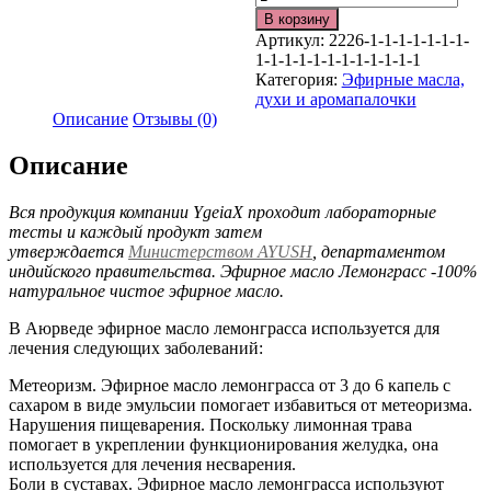
В корзину
Артикул:
2226-1-1-1-1-1-1-1-
1-1-1-1-1-1-1-1-1-1-1-1
Категория:
Эфирные масла,
духи и аромапалочки
Описание
Отзывы (0)
Описание
Вся продукция компании YgeiaX проходит лабораторные
тесты и каждый продукт затем
утверждается
Министерством AYUSH
, департаментом
индийского правительства. Эфирное масло Лемонграсс -100%
натуральное чистое эфирное масло.
В Аюрведе эфирное масло лемонграсса используется для
лечения следующих заболеваний:
Метеоризм. Эфирное масло лемонграсса от 3 до 6 капель с
сахаром в виде эмульсии помогает избавиться от метеоризма.
Нарушения пищеварения. Поскольку лимонная трава
помогает в укреплении функционирования желудка, она
используется для лечения несварения.
Боли в суставах. Эфирное масло лемонграсса используют