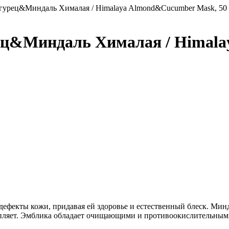
Огурец&Миндаль Хималая / Himalaya Almond&Cucumber Mask, 50
ец&Миндаль Хималая / Himal
дефекты кожи, придавая ей здоровье и естественный блеск. Минд
репляет. Эмблика обладает очищающими и противоокислительным