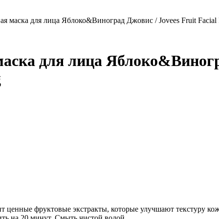
 маска для лица Яблоко&Виноград Джовис / Jovees Fruit Facial 
ка для лица Яблоко&Виноград
g
т ценные фруктовые экстракты, которые улучшают текстуру ко
ть на 20 минут. Смыть чистой водой.