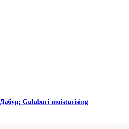
абур; Gulabari moisturising