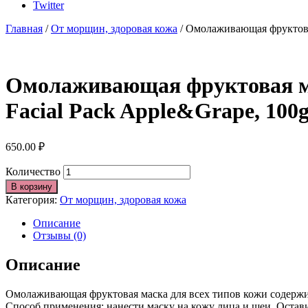
Twitter
Главная
/
От морщин, здоровая кожа
/ Омолаживающая фруктовая
Омолаживающая фруктовая мас
Facial Pack Apple&Grape, 100
650.00
₽
Количество
В корзину
Категория:
От морщин, здоровая кожа
Описание
Отзывы (0)
Описание
Омолаживающая фруктовая маска для всех типов кожи содержи
Способ применения: нанести маску на кожу лица и шеи. Остави