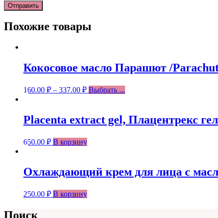
Похожие товары
Кокосовое масло Парашют /Parachute
160.00
₽
–
337.00
₽
Выбрать ...
Placenta extract gel, Плацентрекс г
650.00
₽
В корзину
Охлаждающий крем для лица с маслом
250.00
₽
В корзину
Поиск