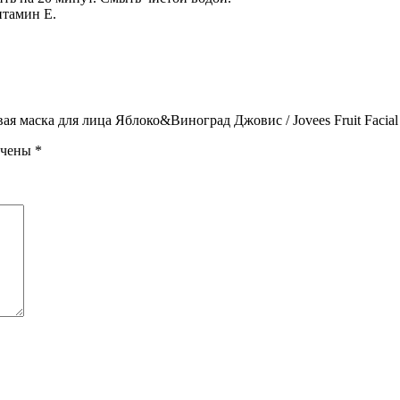
итамин E.
я маска для лица Яблоко&Виноград Джовис / Jovees Fruit Facial
ечены
*