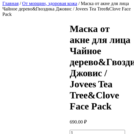
Главная
/
От морщин, здоровая кожа
/ Маска от акне для лица
Чайное дерево&Гвоздика Джовис / Jovees Tea Tree&Clove Face
Pack
Маска от
акне для лица
Чайное
дерево&Гвозд
Джовис /
Jovees Tea
Tree&Clove
Face Pack
690.00
₽
Количество