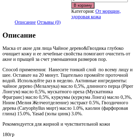
В корзину
Категория:
От морщин,
здоровая кожа
Описание
Отзывы (0)
Описание
Маска от акне для лица Чайное дерево&Гвоздика глубоко
очищает кожу и ее лечебные свойства помогают очистить от
акне и прыщей за счет уменьшения размеров пор.
Способ применения: Нанесите тонкий слой по всему лицу и
шее. Оставьте на 20 минут. Тщательно промойте проточной
водой. Используйте раз в неделю. Активные ингредиенты:
чайное дерево (Мелалеука) масло 0,5%, длинного перца (Piper
Лонгум) масло 0,5%, мускатного ореха (Мускатника
Фрагранс) масло 0,5%, куркумы (куркума Лонга) масло 0,3%,
Ниим (Мелия Желчеотделение) экстракт 0.5%, Гвоздичного
дерева (Caryophyllus мирт) масло 1.0%, каолин (фарфоровая
глина) 15.0%, Yasad (золы цинк) 3.0%.
Рекомендуется для жирной и чувствительной кожи
180гр