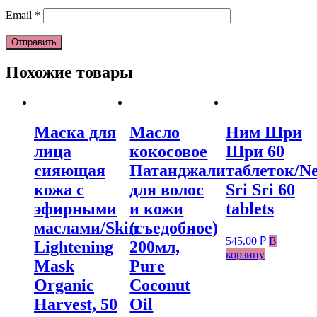
Email
*
Похожие товары
Маска для
Масло
Ним Шри
лица
кокосовое
Шри 60
сияющая
Патанджали
таблеток/N
кожа с
для волос
Sri Sri 60
эфирными
и кожи
tablets
маслами/Skin
(съедобное)
545.00
₽
В
Lightening
200мл,
корзину
Mask
Pure
Organic
Coconut
Harvest, 50
Oil