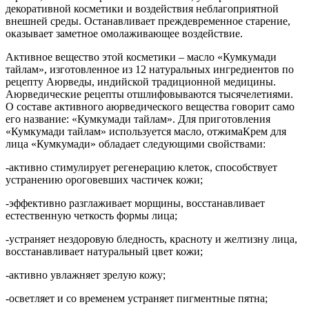
декоративной косметики и воздействия неблагоприятной
внешней среды. Останавливает преждевременное старение,
оказывает заметное омолаживающее воздействие.
Активное вещество этой косметики – масло «Кумкумади
тайлам», изготовленное из 12 натуральных ингредиентов по
рецепту Аюрведы, индийской традиционной медицины.
Аюрведические рецепты отшлифовываются тысячелетиями.
О составе активного аюрведического вещества говорит само
его название: «Кумкумади тайлам». Для приготовления
«Кумкумади тайлам» используется масло, отжимаКрем для
лица «Кумкумади» обладает следующими свойствами:
-активно стимулирует регенерацию клеток, способствует
устранению ороговевших частичек кожи;
-эффективно разглаживает морщины, восстанавливает
естественную четкость формы лица;
-устраняет нездоровую бледность, красноту и желтизну лица,
восстанавливает натуральный цвет кожи;
-активно увлажняет зрелую кожу;
-осветляет и со временем устраняет пигментные пятна;