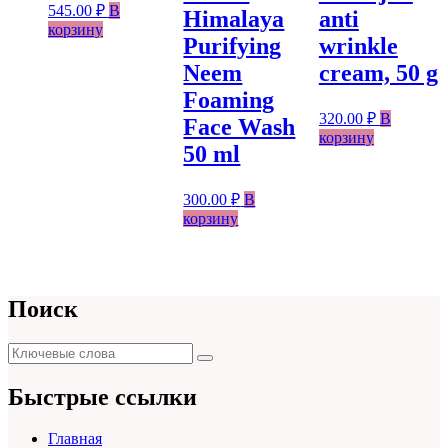
545.00
₽
В
Himalaya
anti
корзину
Purifying
wrinkle
Neem
cream, 50 g
Foaming
320.00
₽
В
Face Wash
корзину
50 ml
300.00
₽
В
корзину
Поиск
Поиск
Поиск
для:
Быстрые ссылки
Главная