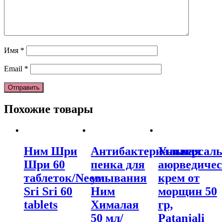
Имя
*
Email
*
Похожие товары
Ним Шри
Антибактериальная
Универсал
Шри 60
пенка для
аюрведиче
таблеток/Neem
умывания
крем от
Sri Sri 60
Ним
морщин 50
tablets
Хималая
гр,
50 мл/
Patanjali