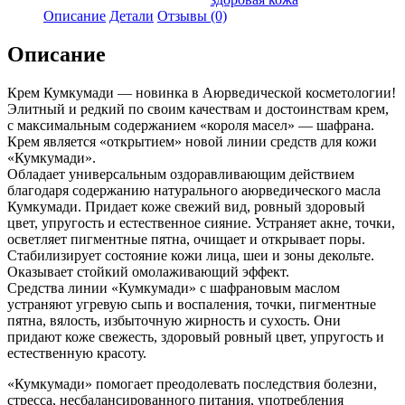
Описание
Детали
Отзывы (0)
Описание
Крем Кумкумади — новинка в Аюрведической косметологии!
Элитный и редкий по своим качествам и достоинствам крем,
с максимальным содержанием «короля масел» — шафрана.
Крем является «открытием» новой линии средств для кожи
«Кумкумади».
Обладает универсальным оздоравливающим действием
благодаря содержанию натурального аюрведического масла
Кумкумади. Придает коже свежий вид, ровный здоровый
цвет, упругость и естественное сияние. Устраняет акне, точки,
осветляет пигментные пятна, очищает и открывает поры.
Стабилизирует состояние кожи лица, шеи и зоны декольте.
Оказывает стойкий омолаживающий эффект.
Средства линии «Кумкумади» с шафрановым маслом
устраняют угревую сыпь и воспаления, точки, пигментные
пятна, вялость, избыточную жирность и сухость. Они
придают коже свежесть, здоровый ровный цвет, упругость и
естественную красоту.
«Кумкумади» помогает преодолевать последствия болезни,
стресса, несбалансированного питания, употребления