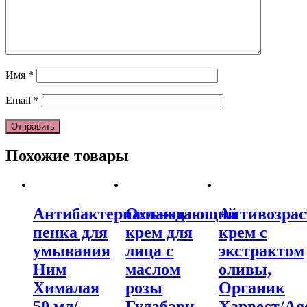
Имя
*
Email
*
Похожие товары
Антибактериальная
Охлаждающий
Антивозрас
пенка для
крем для
крем с
умывания
лица с
экстрактом
Ним
маслом
оливы,
Хималая
розы
Органик
50 мл/
Гулабари,
Харвест/Ag