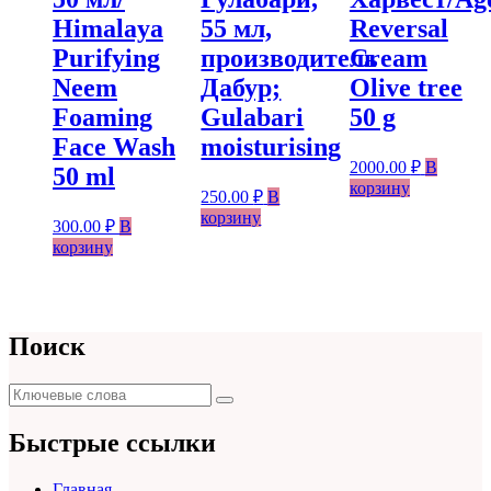
Himalaya
55 мл,
Reversal
Purifying
производитель
Cream
Neem
Дабур;
Olive tree
Foaming
Gulabari
50 g
Face Wash
moisturising
2000.00
₽
В
50 ml
корзину
250.00
₽
В
корзину
300.00
₽
В
корзину
Поиск
Поиск
Поиск
для:
Быстрые ссылки
Главная