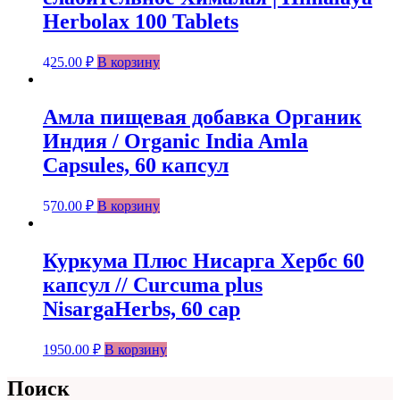
Herbolax 100 Tablets
425.00
₽
В корзину
Амла пищевая добавка Органик
Индия / Organic India Amla
Capsules, 60 капсул
570.00
₽
В корзину
Куркума Плюс Нисарга Хербс 60
капсул // Curcuma plus
NisargaHerbs, 60 cap
1950.00
₽
В корзину
Поиск