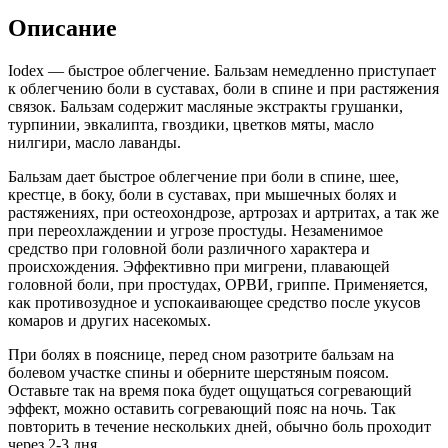
Описание
Iodex — быстрое облегчение. Бальзам немедленно приступает
к облегчению боли в суставах, боли в спине и при растяжения
связок. Бальзам содержит масляные экстракты грушанки,
турпинии, эвкалипта, гвоздики, цветков мяты, масло
нилгири, масло лаванды.
Бальзам дает быстрое облегчение при боли в спине, шее,
крестце, в боку, боли в суставах, при мышечных болях и
растяжениях, при остеохондрозе, артрозах и артритах, а так же
при переохлаждении и угрозе простуды. Незаменимое
средство при головной боли различного характера и
происхождения. Эффективно при мигрени, плавающей
головной боли, при простудах, ОРВИ, гриппе. Применяется,
как противозудное и успокаивающее средство после укусов
комаров и других насекомых.
При болях в пояснице, перед сном разотрите бальзам на
болевом участке спины и оберните шерстяным поясом.
Оставьте так на время пока будет ощущаться согревающий
эффект, можно оставить согревающий пояс на ночь. Так
повторить в течение нескольких дней, обычно боль проходит
через 2-3 дня.