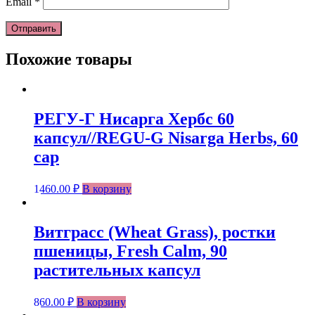
Email
*
Похожие товары
РЕГУ-Г Нисарга Хербс 60
капсул//REGU-G Nisarga Herbs, 60
cap
1460.00
₽
В корзину
Витграсс (Wheat Grass), ростки
пшеницы, Fresh Calm, 90
растительных капсул
860.00
₽
В корзину