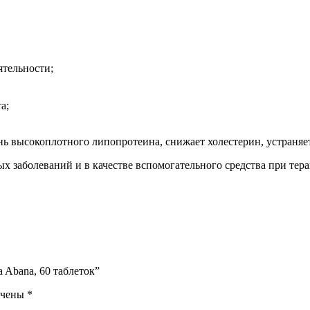
ятельности;
а;
нь высокоплотного липопротеина, снижает холестерин, устраня
ых заболеваний и в качестве вспомогательного средства при тер
 Abana, 60 таблеток”
ечены
*