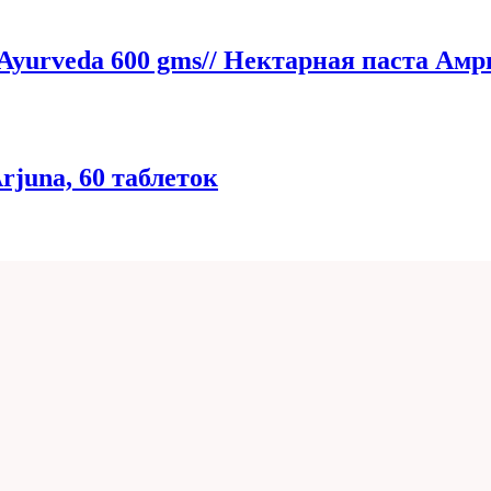
i Ayurvedа 600 gms// Нектарная паста Ам
juna, 60 таблеток