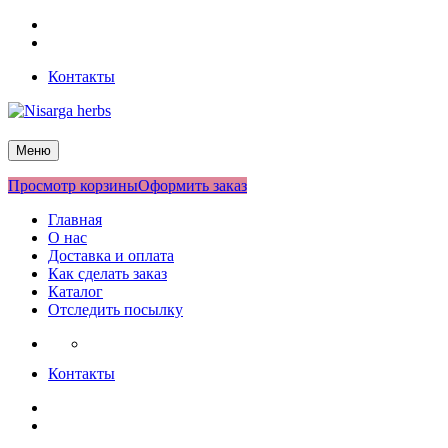
Перейти
Facebook
к
Twitter
содержимому
Контакты
Nisarga herbs
Меню
Просмотр корзины
Оформить заказ
Главная
О нас
Доставка и оплата
Как сделать заказ
Каталог
Отследить посылку
Контакты
Facebook
Twitter