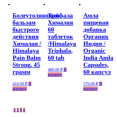
Болеутоляющий
Трифала
Амла
бальзам
Хималая
пищевая
быстрого
60
добавка
действия
таблеток
Органик
Хималая /
/Himalaya
Индия /
Himalaya
Triphala,
Organic
Pain Balm
60 tab
India Amla
Strong, 45
Capsules,
480.00
₽
В
грамм
60 капсул
корзину
410.00
₽
В
570.00
₽
В
корзину
корзину
1
2
3
4