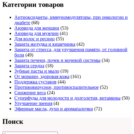
Категории товаров
Антиоксиданты, иммуномодуляторы, при онкологии и
диабете
(68)
Аюрведа для женщин
(53)
Аюрведа для мужчин
(41)
Для волос и ресниц
(55)
Защита желудка и кишечника
(42)
Защита от стресса, для улучшения памяти, от головной
боли
(49)
Защита печени, почек и мочевой системы
(34)
Защита сердца
(18)
Зубные пасты и мыло
(19)
От морщин, здоровая кожа
(161)
Поддержка суставов
(44)
Противовирусное, противоспалительное
(52)
Снижение веса
(24)
Суперфуды для молодости и долголетия, витамины
(50)
Улучшение зрения
(4)
Эфирные масла, духи и аромапалочки
(72)
Поиск
Поиск