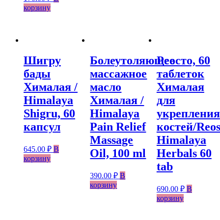
корзину
Шигру
Болеутоляющее
Реосто, 60
бады
массажное
таблеток
Хималая /
масло
Хималая
Himalaya
Хималая /
для
Shigru, 60
Himalaya
укрепления
капсул
Pain Relief
костей/Reos
Massage
Himalaya
645.00
₽
В
Oil, 100 ml
Herbals 60
корзину
tab
390.00
₽
В
корзину
690.00
₽
В
корзину