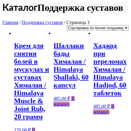
Поддержка суставов
Каталог
Главная
/
Поддержка суставов
/ Страница 3
Крем для
Шаллаки
Хаджод
снятия
бады
при
болей в
Хималая /
переломах
мускулах и
Himalaya
Хималая /
суставах
Shallaki, 60
Himalaya
Хималая /
капсул
Hadjod, 60
Himalaya
таблеток
485.00
₽
В
Muscle &
корзину
485.00
₽
В
Joint Rub,
корзину
20 грамм
170.00
₽
В