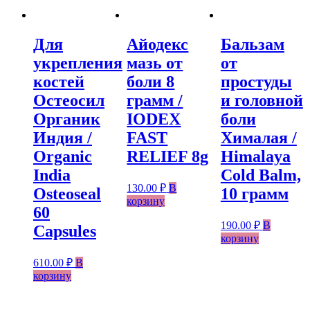
Для
Айодекс
Бальзам
укрепления
мазь от
от
костей
боли 8
простуды
Остеосил
грамм /
и головной
Органик
IODEX
боли
Индия /
FAST
Хималая /
Organic
RELIEF 8g
Himalaya
India
Cold Balm,
130.00
₽
В
Osteoseal
10 грамм
корзину
60
190.00
₽
В
Capsules
корзину
610.00
₽
В
корзину