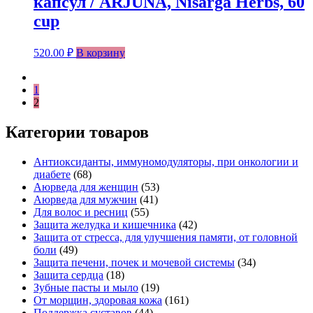
капсул / ARJUNA, Nisarga Herbs, 60
cup
520.00
₽
В корзину
1
2
Категории товаров
Антиоксиданты, иммуномодуляторы, при онкологии и
диабете
(68)
Аюрведа для женщин
(53)
Аюрведа для мужчин
(41)
Для волос и ресниц
(55)
Защита желудка и кишечника
(42)
Защита от стресса, для улучшения памяти, от головной
боли
(49)
Защита печени, почек и мочевой системы
(34)
Защита сердца
(18)
Зубные пасты и мыло
(19)
От морщин, здоровая кожа
(161)
Поддержка суставов
(44)