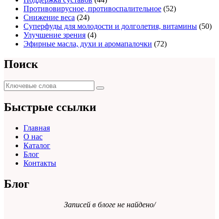
Противовирусное, противоспалительное
(52)
Снижение веса
(24)
Суперфуды для молодости и долголетия, витамины
(50)
Улучшение зрения
(4)
Эфирные масла, духи и аромапалочки
(72)
Поиск
Поиск
Поиск
для:
Быстрые ссылки
Главная
О нас
Каталог
Блог
Контакты
Блог
Записей в блоге не найдено/