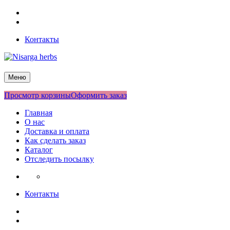
Перейти
Facebook
к
Twitter
содержимому
Контакты
Nisarga herbs
Меню
Просмотр корзины
Оформить заказ
Главная
О нас
Доставка и оплата
Как сделать заказ
Каталог
Отследить посылку
Контакты
Facebook
Twitter