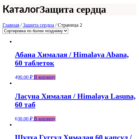
Защита сердца
Каталог
Главная
/
Защита сердца
/ Страница 2
Абана Хималая / Himalaya Abana,
60 таблеток
490.00
₽
В корзину
Ласуна Хималая / Himalaya Lasuna,
60 таб
630.00
₽
В корзину
Шудха Гуггул Хималая 60 капсул /