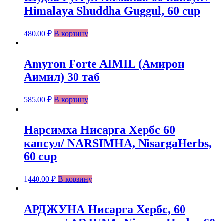
Himalaya Shuddha Guggul, 60 cup
480.00
₽
В корзину
Amyron Forte AIMIL (Амирон
Аимил) 30 таб
585.00
₽
В корзину
Нарсимха Нисарга Хербс 60
капсул/ NARSIMHA, NisargaHerbs,
60 cup
1440.00
₽
В корзину
АРДЖУНА Нисарга Хербс, 60