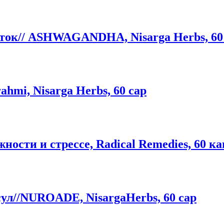
ток// ASHWAGANDHA, Nisarga Herbs, 60 
hmi, Nisarga Herbs, 60 cap
жности и стрессе, Radical Remedies, 60 к
л//NUROADE, NisargaHerbs, 60 cap