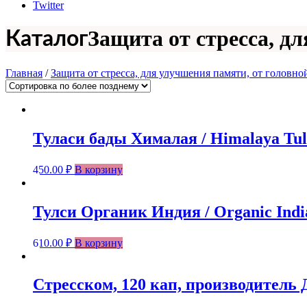
Twitter
Защита от стресса, д
Каталог
Главная
/
Защита от стресса, для улучшения памяти, от головно
Туласи бады Хималая / Himalaya Tula
450.00
₽
В корзину
Тулси Органик Индия / Organic India
610.00
₽
В корзину
Стресском, 120 кап, производитель Д