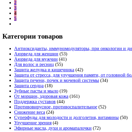
2
3
4
5
Категории товаров
Антиоксиданты, иммуномодуляторы, при онкологии и ди
Аюрведа для женщин
(53)
Аюрведа для мужчин
(41)
Для волос и ресниц
(55)
Защита желудка и кишечника
(42)
Защита от стресса, для улучшения памяти, от головной б
Защита печени, почек и мочевой системы
(34)
Защита сердца
(18)
Зубные пасты и мыло
(19)
От морщин, здоровая кожа
(161)
Поддержка суставов
(44)
Противовирусное, противоспалительное
(52)
Снижение веса
(24)
Суперфуды для молодости и долголетия, витамины
(50)
Улучшение зрения
(4)
Эфирные масла, духи и аромапалочки
(72)