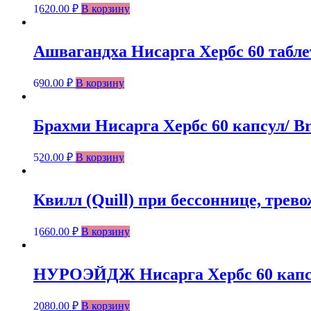
1620.00
₽
В корзину
Ашвагандха Нисарга Хербс 60 табле
690.00
₽
В корзину
Брахми Нисарга Хербс 60 капсул/ Bra
520.00
₽
В корзину
Квилл (Quill) при бессоннице, трево
1660.00
₽
В корзину
НУРОЭЙДЖ Нисарга Хербс 60 капсу
2080.00
₽
В корзину