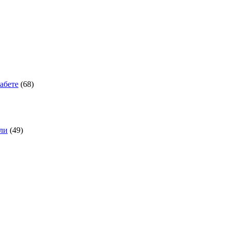
абете
(68)
оли
(49)