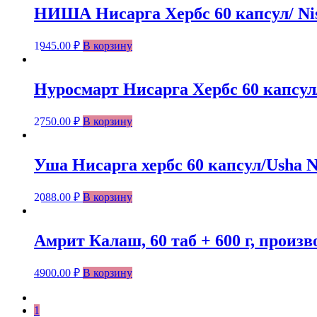
НИША Нисарга Хербс 60 капсул/ Nish
1945.00
₽
В корзину
Нуросмарт Нисарга Хербс 60 капсул/
2750.00
₽
В корзину
Уша Нисарга хербс 60 капсул/Usha Ni
2088.00
₽
В корзину
Амрит Калаш, 60 таб + 600 г, произв
4900.00
₽
В корзину
1